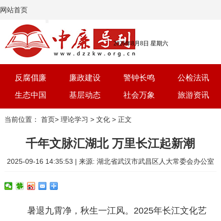
网站首页
2026年8月8日 星期六
反腐倡廉
廉政建设
警钟长鸣
公检法讯
生态中国
基层动态
社会万象
旅游资讯
党建
文选
三农
艺术
当前位置：
首页
>
理论学习
>
文化
> 正文
学习
时评
体育
房产
千年文脉汇湖北 万里长江起新潮
2025-09-16 14:35:53 | 来源: 湖北省武汉市武昌区人大常委会办公室
暑退九霄净，秋生一江风。2025年长江文化艺