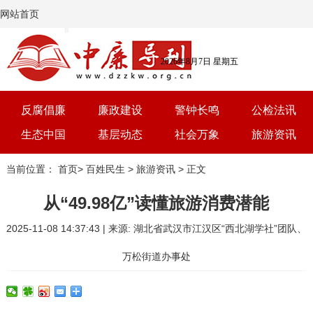
网站首页
2026年8月7日 星期五
反腐倡廉
廉政建设
警钟长鸣
公检法讯
生态中国
基层动态
社会万象
旅游资讯
党建
文选
三农
艺术
当前位置：
首页
>
百姓民生
>
旅游资讯
> 正文
学习
时评
体育
房产
从“49.98亿”读懂旅游消费潜能
2025-11-08 14:37:43 | 来源: 湖北省武汉市江汉区“西北湖学社”团队、
万松街道办事处