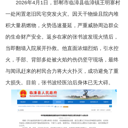
2026年4月1日，邯郸市临漳县临漳镇王明寨村
一处闲置老旧民宅突发火灾。因天干物燥且院内堆
积大量易燃物，火势迅速蔓延，严重威胁周边群众
的生命财产安全。返乡在家的张书波发现火情后，
当即翻墙入院展开扑救。他直面浓烟烈焰，引水控
火，手部、背部多处被火焰灼伤仍坚守现场，最终
与闻讯赶来的村民合力将大火扑灭，成功避免了重
大损失。目前，张书波经医治后身体已无大碍。