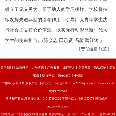
树立了见义勇为、乐于助人的学习榜样。学校将持
续发挥先进典型的引领作用，引导广大青年学生践
行社会主义核心价值观，以实际行动彰显新时代大
学生的使命担当。(陈会志 田录贤 冯蕊 魏江涛 )
【责任编辑:张艺】
关于我们
丨
法律顾问
丨
人员查询
丨
广告服务
丨
诚征英才
丨
免责条款
丨
隐私保护
丨
廉政
建设
丨
投诉中心
丨
联系我们
丨
手机版
中廉导刊-周刊网
版权所有 违者必究 Copyright © 2017-2025 by www.dzzkw.org.cn. all
rights reserved
违法和不良信息举报热线：010-57190328 值班电话：13031055678 投稿邮箱：
cndzzkw@sina.cn
法律顾问：北京市隆安律师事务所 经营许可证：
京B2-20192563号
京ICP备19041149