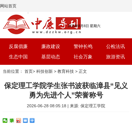
网站首页
2026年8月8日 星期六
反腐倡廉
廉政建设
警钟长鸣
公检法讯
生态中国
基层动态
社会万象
旅游资讯
党建
文选
三农
艺术
当前位置：
首页
>
科技创新
>
教育科技
> 正文
学习
时评
体育
房产
保定理工学院学生张书波获临漳县“见义
勇为先进个人”荣誉称号
2026-06-28 08:05:18 | 来源: 保定理工学院