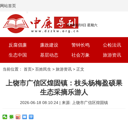
网站首页
2026年8月8日 星期六
反腐倡廉
廉政建设
警钟长鸣
公检法讯
生态中国
基层动态
社会万象
旅游资讯
党建
文选
三农
艺术
当前位置：
首页
>
百姓民生
>
旅游资讯
> 正文
学习
时评
体育
房产
上饶市广信区煌固镇：枝头杨梅盈硕果
生态采摘乐游人
2026-06-18 08:10:24 | 来源: 上饶市广信区煌固镇