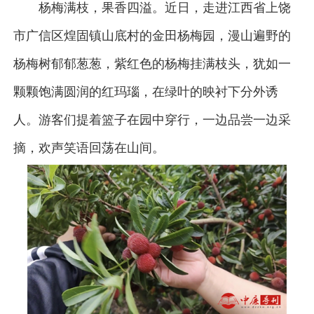
杨梅满枝，果香四溢。近日，走进江西省上饶
市广信区煌固镇山底村的金田杨梅园，漫山遍野的
杨梅树郁郁葱葱，紫红色的杨梅挂满枝头，犹如一
颗颗饱满圆润的红玛瑙，在绿叶的映衬下分外诱
人。游客们提着篮子在园中穿行，一边品尝一边采
摘，欢声笑语回荡在山间。