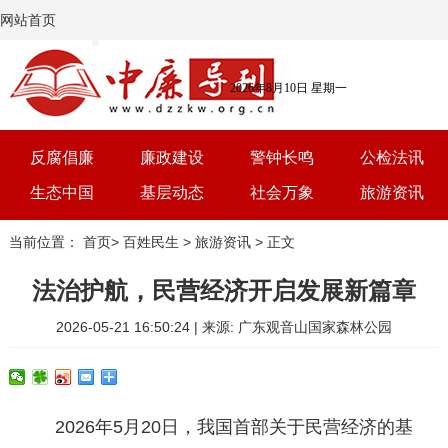
网站首页
2026年8月10日 星期一
反腐倡廉
廉政建设
警钟长鸣
公检法讯
生态中国
基层动态
社会万象
旅游资讯
党建
文选
三农
艺术
当前位置：
首页
>
百姓民生
>
旅游资讯
> 正文
学习
时评
体育
房产
法治护航，民营经济开启发展新篇章
2026-05-21 16:50:24 | 来源: 广东观音山国家森林公园
2026年5月20日，我国首部关于民营经济的基