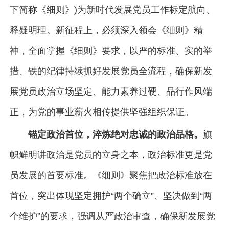
下简称《细则》)为新时代发展党员工作标定航向、
释疑明理。新征程上，必须深入领会《细则》精
神，全面掌握《细则》要求，以严的标准、实的举
措、铁的纪律持续抓好发展党员全流程，确保新发
展党员政治立场坚定、能力素养过硬、品行作风端
正，为党的事业薪火相传提供坚强组织保证。
锚定政治首位，淬炼绝对忠诚的政治品格。
旗
帜鲜明讲政治是党员的立身之本，政治标准更是党
员发展的首要标准。《细则》聚焦把政治标准放在
首位，突出体现坚定拥护“两个确立”、坚决做到“两
个维护”的要求，强调从严政治审查，确保新发展党