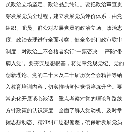
员政治立场坚定、政治品质纯洁。要把政治审查贯
穿发展党员全过程，建立发展党员评价体系，由党
组织、党员、群众对发展党员的政治立场、政治态
度、政治表现进行全面考察，健全多部门政审联审
制度，对政治上不合格者实行“一票否决”，严防“带
病入党”。要夯实思想根基，将党章党规党纪、党的
创新理论、党的二十大及二十届历次全会精神等纳
入教育培训内容，切实推动党性觉悟淬炼升华。要
常态化开展谈心谈话，重点考察对党的理论和路线
方针政策的认识深度，全面了解入党动机、及时掌
握思想动态、精准纠正思想偏差，确保新发展党员