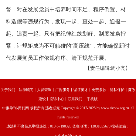
督，对在发展党员中培养时间不足、程序倒置、材
料造假等违规行为，发现一起、查处一起、通报一
起、追责一起。只有把纪律红线划好、制度发条拧
紧，让规矩成为不可触碰的“高压线”，方能确保新时
代发展党员工作依规有序、清正规范开展。
【责任编辑:周小亮】
关于我们
丨
法律顾问
丨
人员查询
丨
广告服务
丨
诚征英才
丨
免责条款
丨
隐私保护
丨
廉政
建设
丨
投诉中心
丨
联系我们
丨
手机版
中廉导刊-周刊网
版权所有 违者必究 Copyright © 2017-2025 by www.dzzkw.org.cn. all
rights reserved
违法和不良信息举报热线：010-57190328 值班电话：13031055678 投稿邮箱：
cndzzkw@sina.cn