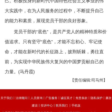
己。积极投身到新时代中国特色社会主义事业的伟
大实践中，在为人民服务的过程中，不断提升自己
的能力和素质，展现党员干部的良好形象。
党员干部的“底色”，是共产党人的精神特质和价
值追求。只有坚守“底色”，才能不忘初心、牢记使
命，才能在新时代的长征路上，披荆斩棘，勇往直
前，为实现中华民族伟大复兴的中国梦贡献自己的
力量。(马丹霞)
【责任编辑:司马州】
关于我们
丨
法律顾问
丨
人员查询
丨
广告服务
丨
诚征英才
丨
免责条款
丨
隐私保护
丨
廉政
建设
丨
投诉中心
丨
联系我们
丨
手机版