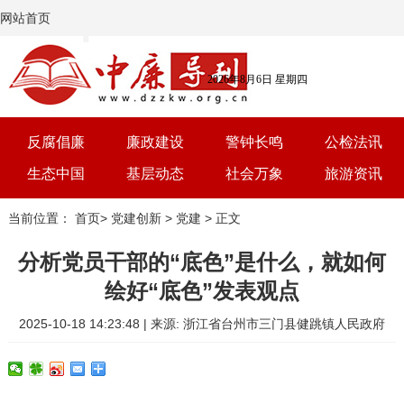
网站首页
2026年8月6日 星期四
反腐倡廉
廉政建设
警钟长鸣
公检法讯
生态中国
基层动态
社会万象
旅游资讯
党建
文选
三农
艺术
当前位置：
首页
>
党建创新
>
党建
> 正文
学习
时评
体育
房产
分析党员干部的“底色”是什么，就如何
绘好“底色”发表观点
2025-10-18 14:23:48 | 来源: 浙江省台州市三门县健跳镇人民政府