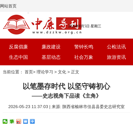
网站首页
2026年8月5日 星期三
反腐倡廉
廉政建设
警钟长鸣
公检法讯
生态中国
基层动态
社会万象
旅游资讯
党建
文选
三农
艺术
当前位置：
首页
>
理论学习
>
文化
> 正文
学习
时评
体育
房产
以笔墨存时代 以坚守铸初心
——史志视角下品读《主角》
2026-05-23 11:37:03 | 来源: 陕西省榆林市佳县县委史志研究室