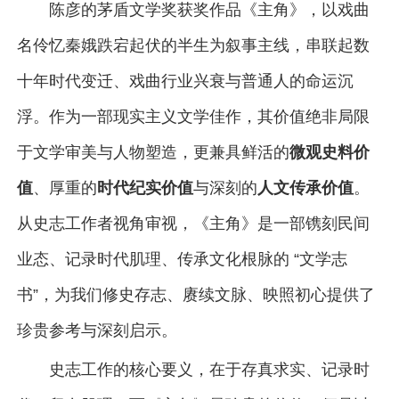
陈彦的茅盾文学奖获奖作品《主角》，以戏曲
名伶忆秦娥跌宕起伏的半生为叙事主线，串联起数
十年时代变迁、戏曲行业兴衰与普通人的命运沉
浮。作为一部现实主义文学佳作，其价值绝非局限
于文学审美与人物塑造，更兼具鲜活的
微观史料价
值
、厚重的
时代纪实价值
与深刻的
人文传承价值
。
从史志工作者视角审视，《主角》是一部镌刻民间
业态、记录时代肌理、传承文化根脉的 “文学志
书”，为我们修史存志、赓续文脉、映照初心提供了
珍贵参考与深刻启示。
史志工作的核心要义，在于存真求实、记录时