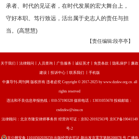
承者、时代的见证者，在时代发展的宏大舞台上，
守好本职、笃行致远，活出属于史志人的责任与担
当。(高慧慧)
【责任编辑:段亭亭】
关于我们
丨
法律顾问
丨
人员查询
丨
广告服务
丨
诚征英才
丨
免责条款
丨
隐私保护
丨
廉政
建设
丨
投诉中心
丨
联系我们
丨
手机版
中廉导刊-周刊网
版权所有 违者必究 Copyright © 2017-2025 by www.dzzkw.org.cn. all
rights reserved
违法和不良信息举报热线：010-57190328 值班电话：13031055678 投稿邮箱：
cndzzkw@sina.cn
法律顾问：北京市隆安律师事务所 经营许可证：
京B2-20192563号
京ICP备19041149
号-2
京公网安备 11010502039259
出版经营许可证:新出发京零字第朝200078 号 广播电