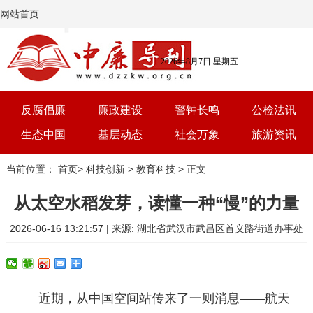
网站首页
2026年8月7日 星期五
反腐倡廉
廉政建设
警钟长鸣
公检法讯
生态中国
基层动态
社会万象
旅游资讯
党建
文选
三农
艺术
当前位置：
首页
>
科技创新
>
教育科技
> 正文
学习
时评
体育
房产
从太空水稻发芽，读懂一种“慢”的力量
2026-06-16 13:21:57 | 来源: 湖北省武汉市武昌区首义路街道办事处
近期，从中国空间站传来了一则消息——航天