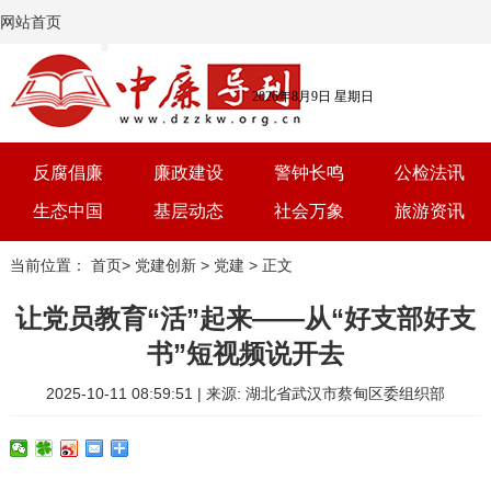
网站首页
2026年8月9日 星期日
反腐倡廉
廉政建设
警钟长鸣
公检法讯
生态中国
基层动态
社会万象
旅游资讯
党建
文选
三农
艺术
当前位置：
首页
>
党建创新
>
党建
> 正文
学习
时评
体育
房产
让党员教育“活”起来——从“好支部好支
书”短视频说开去
2025-10-11 08:59:51 | 来源: 湖北省武汉市蔡甸区委组织部