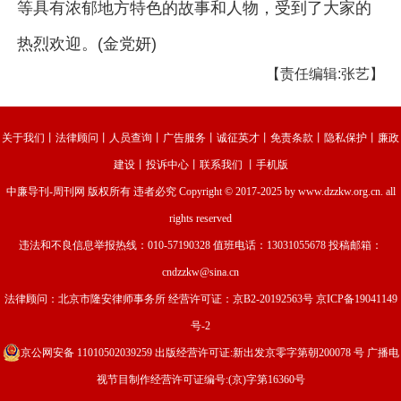
等具有浓郁地方特色的故事和人物，受到了大家的
热烈欢迎。(金党妍)
【责任编辑:张艺】
关于我们
丨
法律顾问
丨
人员查询
丨
广告服务
丨
诚征英才
丨
免责条款
丨
隐私保护
丨
廉政
建设
丨
投诉中心
丨
联系我们
丨
手机版
中廉导刊-周刊网
版权所有 违者必究 Copyright © 2017-2025 by www.dzzkw.org.cn. all
rights reserved
违法和不良信息举报热线：010-57190328 值班电话：13031055678 投稿邮箱：
cndzzkw@sina.cn
法律顾问：北京市隆安律师事务所 经营许可证：
京B2-20192563号
京ICP备19041149
号-2
京公网安备 11010502039259
出版经营许可证:新出发京零字第朝200078 号 广播电
视节目制作经营许可证编号:(京)字第16360号