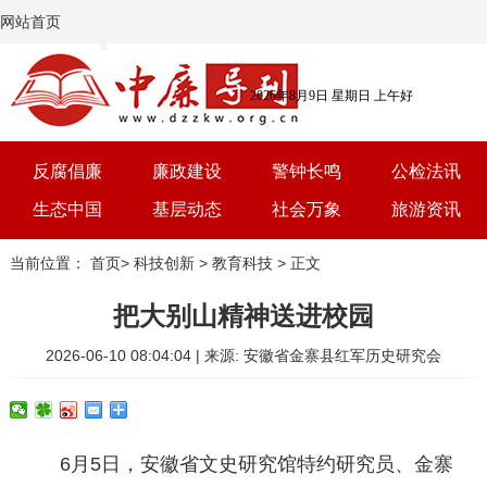
网站首页
2026年8月9日 星期日 上午好
反腐倡廉
廉政建设
警钟长鸣
公检法讯
生态中国
基层动态
社会万象
旅游资讯
党建
文选
三农
艺术
当前位置：
首页
>
科技创新
>
教育科技
> 正文
学习
时评
体育
房产
把大别山精神送进校园
2026-06-10 08:04:04 | 来源: 安徽省金寨县红军历史研究会
6月5日，安徽省文史研究馆特约研究员、金寨