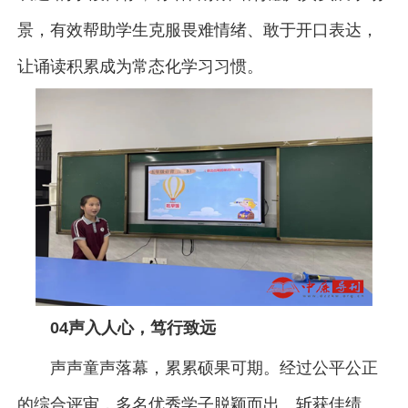
景，有效帮助学生克服畏难情绪、敢于开口表达，
让诵读积累成为常态化学习习惯。
04声入人心，笃行致远
声声童声落幕，累累硕果可期。经过公平公正
的综合评审，多名优秀学子脱颖而出、斩获佳绩。