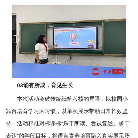
03诵有所成，育见生长
本次活动突破传统纸笔考核的局限，以校园小
舞台培育学习大习惯，以单次展示带动日常长效坚
持。活动精准对标课标“乐于朗读、尝试复述、勇于
表达”的学段目标，将语言素养培育融入真实展示场