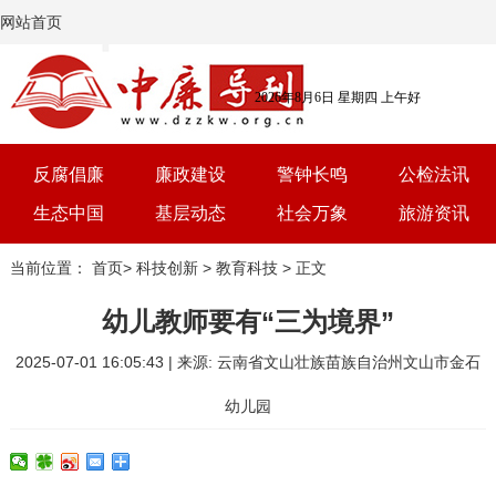
网站首页
2026年8月6日 星期四 上午好
反腐倡廉
廉政建设
警钟长鸣
公检法讯
生态中国
基层动态
社会万象
旅游资讯
党建
文选
三农
艺术
当前位置：
首页
>
科技创新
>
教育科技
> 正文
学习
时评
体育
房产
幼儿教师要有“三为境界”
2025-07-01 16:05:43 | 来源: 云南省文山壮族苗族自治州文山市金石
幼儿园