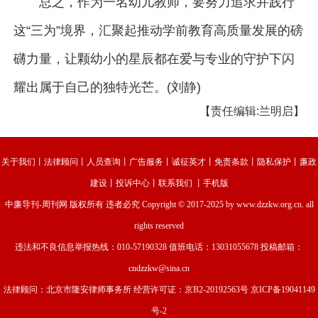
总之，作为一名幼儿教师，要努力追求并践行
这“三为”境界，汇聚起推动学前教育高质量发展的磅
礴力量，让颗幼小的星辰都在爱与专业的守护下闪
耀出属于自己的独特光芒。(刘静)
【责任编辑:兰明启】
关于我们
丨
法律顾问
丨
人员查询
丨
广告服务
丨
诚征英才
丨
免责条款
丨
隐私保护
丨
廉政
建设
丨
投诉中心
丨
联系我们
丨
手机版
中廉导刊-周刊网
版权所有 违者必究 Copyright © 2017-2025 by www.dzzkw.org.cn. all
rights reserved
违法和不良信息举报热线：010-57190328 值班电话：13031055678 投稿邮箱：
cndzzkw@sina.cn
法律顾问：北京市隆安律师事务所 经营许可证：
京B2-20192563号
京ICP备19041149
号-2