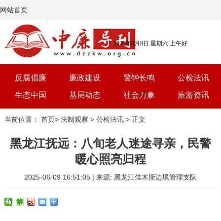
网站首页
2026年8月8日 星期六 上午好
反腐倡廉
廉政建设
警钟长鸣
公检法讯
生态中国
基层动态
社会万象
旅游资讯
党建
文选
三农
艺术
当前位置：
首页
>
法制观察
>
公检法讯
> 正文
学习
时评
体育
房产
黑龙江抚远：八旬老人迷途寻亲，民警
暖心照亮归程
2025-06-09 16:51:05 | 来源: 黑龙江佳木斯边境管理支队