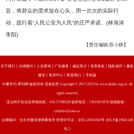
旨，将群众的需求放在心头，用一次次的实际行
动，践行着“人民公安为人民”的庄严承诺。(林海涛
李阳)
【责任编辑:苏小静】
关于我们
丨
法律顾问
丨
人员查询
丨
广告服务
丨
诚征英才
丨
免责条款
丨
隐私保护
丨
廉政
建设
丨
投诉中心
丨
联系我们
丨
手机版
中廉导刊-周刊网
版权所有 违者必究 Copyright © 2017-2025 by www.dzzkw.org.cn. all
rights reserved
违法和不良信息举报热线：010-57190328 值班电话：13031055678 投稿邮箱：
cndzzkw@sina.cn
法律顾问：北京市隆安律师事务所 经营许可证：
京B2-20192563号
京ICP备19041149
号-2