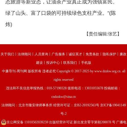
态旅游等新业态，让油茶产业真正成为强镇富民、
绿了山头、富了口袋的可持续绿色支柱产业。”(陈
炜)
【责任编辑:张艺】
关于我们
丨
法律顾问
丨
人员查询
丨
广告服务
丨
诚征英才
丨
免责条款
丨
隐私保护
丨
廉政
建设
丨
投诉中心
丨
联系我们
丨
手机版
中廉导刊-周刊网
版权所有 违者必究 Copyright © 2017-2025 by www.dzzkw.org.cn. all
rights reserved
违法和不良信息举报热线：010-57190328 值班电话：13031055678 投稿邮箱：
cndzzkw@sina.cn
法律顾问：北京市隆安律师事务所 经营许可证：
京B2-20192563号
京ICP备19041149
号-2
京公网安备 11010502039259
出版经营许可证:新出发京零字第朝200078 号 广播电