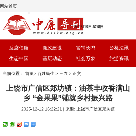
网站首页
2026年8月9日 星期日
反腐倡廉
廉政建设
警钟长鸣
公检法讯
生态中国
基层动态
社会万象
旅游资讯
党建
文选
三农
艺术
当前位置：
首页
>
百姓民生
>
三农
> 正文
学习
时评
体育
房产
上饶市广信区郑坊镇：油茶丰收香满山
乡 “金果果”铺就乡村振兴路
2025-12-12 16:22:21 | 来源: 上饶市广信区郑坊镇