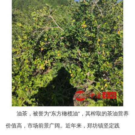
油茶，被誉为“东方橄榄油”，其榨取的茶油营养
价值高，市场前景广阔。近年来，郑坊镇坚定践