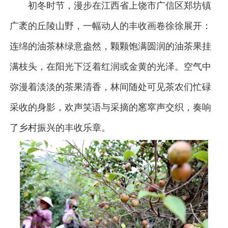
初冬时节，漫步在江西省上饶市广信区郑坊镇
广袤的丘陵山野，一幅动人的丰收画卷徐徐展开：
连绵的油茶林绿意盎然，颗颗饱满圆润的油茶果挂
满枝头，在阳光下泛着红润或金黄的光泽。空气中
弥漫着淡淡的茶果清香，林间随处可见茶农们忙碌
采收的身影，欢声笑语与采摘的窸窣声交织，奏响
了乡村振兴的丰收乐章。