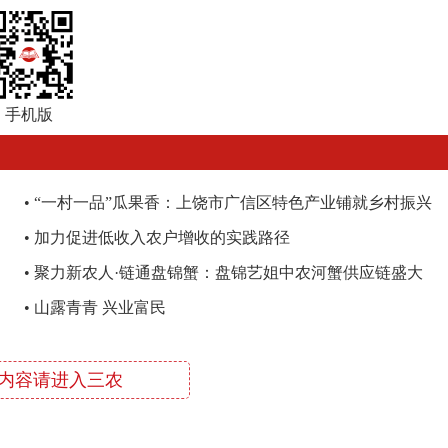
手机版
•
“一村一品”瓜果香：上饶市广信区特色产业铺就乡村振兴
路
•
加力促进低收入农户增收的实践路径
•
聚力新农人·链通盘锦蟹：盘锦艺姐中农河蟹供应链盛大
启幕，绘就乡村振兴新图景
•
山露青青 兴业富民
内容请进入三农