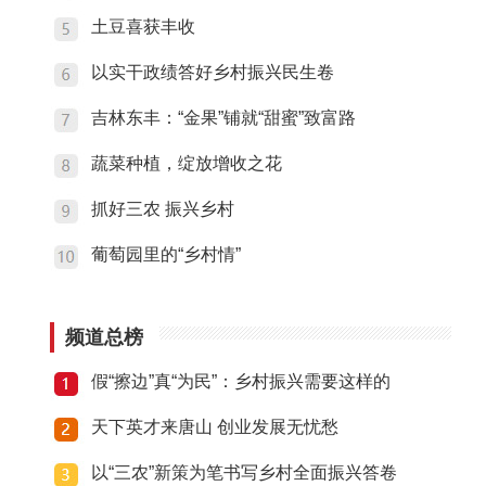
土豆喜获丰收
以实干政绩答好乡村振兴民生卷
吉林东丰：“金果”铺就“甜蜜”致富路
蔬菜种植，绽放增收之花
抓好三农 振兴乡村
葡萄园里的“乡村情”
频道总榜
假“擦边”真“为民”：乡村振兴需要这样的
天下英才来唐山 创业发展无忧愁
以“三农”新策为笔书写乡村全面振兴答卷