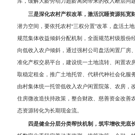
库，缓解大龄劳动力超龄离岗带来的收入断层问
三是深化农村产权改革，激活沉睡资源拓宽
潜力空间，要依托农村“三权分置”改革，盘活土
规范集体收益倾斜分配机制，全面规范村级股份
向低收入农户倾斜，通过强村公司盘活闲置厂房
准化产权交易平台，建设统一土地流转、闲置农
取稳定租金，推广土地托管、代耕代种社会化服
由村集体统一托管低收入农户闲置院落、农房，改
住房微改造扶持政策，整合财政、慈善资金改善
态资源转化为长期现金流。
四是健全分层分类帮扶机制，筑牢增收兜底