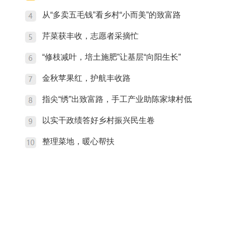
从“多卖五毛钱”看乡村“小而美”的致富路
芹菜获丰收，志愿者采摘忙
“修枝减叶，培土施肥”让基层“向阳生长”
金秋苹果红，护航丰收路
指尖“绣”出致富路，手工产业助陈家埭村低
以实干政绩答好乡村振兴民生卷
整理菜地，暖心帮扶