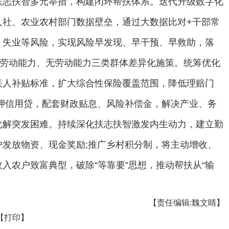
扶志扶智多元举措，构建闭环帮扶体系。迭代升级数字化
人社、农业农村部门数据壁垒，通过大数据比对+干部常
、失业等风险，实现风险早发现、早干预、早救助，落
弱劳动能力、无劳动能力三类群体差异化施策。统筹优化
疾人补贴标准，扩大综合性保险覆盖范围，降低理赔门
押信用贷，配套财政贴息、风险补偿金，解决产业、务
化解突发困难。持续深化扶志扶智激发内生动力，建立勤
发放物资、现金奖励;推广乡村积分制，将主动增收、
入农户致富典型，破除“等靠要”思想，推动帮扶从“输
【责任编辑:魏文睛】
【打印】