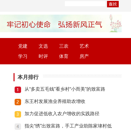
党建
文选
三农
艺术
学习
时评
体育
房产
本月排行
从“多卖五毛钱”看乡村“小而美”的致富路
东王村发展渔业养殖助农增收
加力促进低收入农户增收的实践路径
指尖“绣”出致富路，手工产业助陈家埭村低