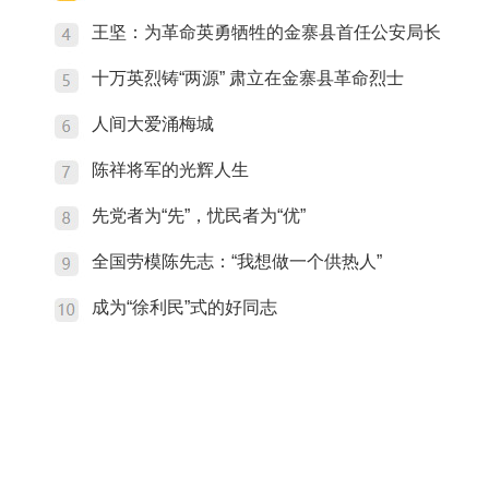
王坚：为革命英勇牺牲的金寨县首任公安局长
十万英烈铸“两源” 肃立在金寨县革命烈士
人间大爱涌梅城
陈祥将军的光辉人生
先党者为“先”，忧民者为“优”
全国劳模陈先志：“我想做一个供热人”
成为“徐利民”式的好同志