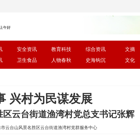
 上午好
讯
安全资讯
教育科技
综合资讯
文摘
讯
卫生食品
人物春秋
史海钩沉
文化
事 兴村为民谋发展
胜区云台街道渔湾村党总支书记张辉
: 江苏省连云港市云台山风景名胜区云台街道渔湾村党群服务中心