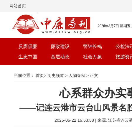
网站首页
2026年8月7日 星期五
反腐倡廉
廉政建设
警钟长鸣
公检法
生态中国
基层动态
社会万象
旅游资
当前位置：
首页
>
历史频道
>
人物春秋
> 正文
心系群众办实
——记连云港市云台山风景名
2025-05-22 15:53:58 | 来源