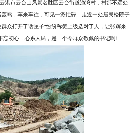
连云港市云台山风景名胜区云台街道渔湾村，村部不远处
器轰鸣，车来车往，可见一派忙碌。走近一处居民楼院子
群众打开了话匣子“纷纷称赞上级选对了人，让张辉来
不忘初心，心系人民，是一个令群众敬佩的书记啊!