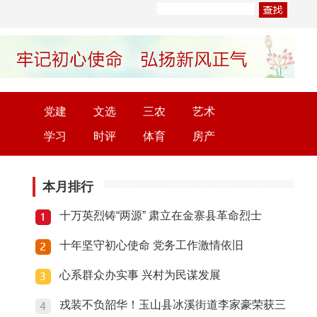
党建
文选
三农
艺术
学习
时评
体育
房产
本月排行
十万英烈铸“两源” 肃立在金寨县革命烈士
十年坚守初心使命 党务工作激情依旧
心系群众办实事 兴村为民谋发展
戎装不负韶华！玉山县冰溪街道李家豪荣获三