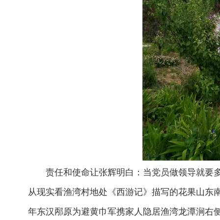
责任和使命让张辉明白：当党员做领导就要
从现实看渔湾村地处《西游记》描写的花果山东南侧
年东汉邴原为避黄巾军携家人隐居渔湾龙潭涧右侧