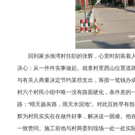
回到家乡渔湾村任职的张辉，心里时刻装着
决心：从一件件实事做起。就拿村里西山位置道
与有关人商量决定节约某些支出，筹措一笔钱办成
村六个村民小组中唯一没有路面硬化，条件差的
路：“晴天扬灰路，雨天水泥地”。对此百姓早有
辉为村民实实在在做件好事，解决这一困难。他
一致赞同。施工前他与村两委到现场一处一处实际