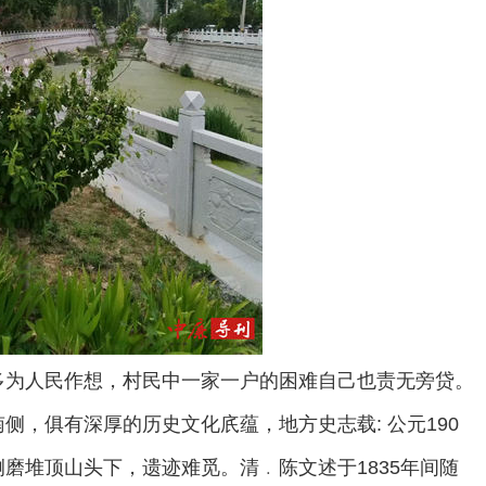
多为人民作想，村民中一家一户的困难自己也责无旁贷。
，俱有深厚的历史文化㡳蕴，地方史志载: 公元190
磨堆顶山头下，遗迹难觅。清﹒陈文述于1835年间随