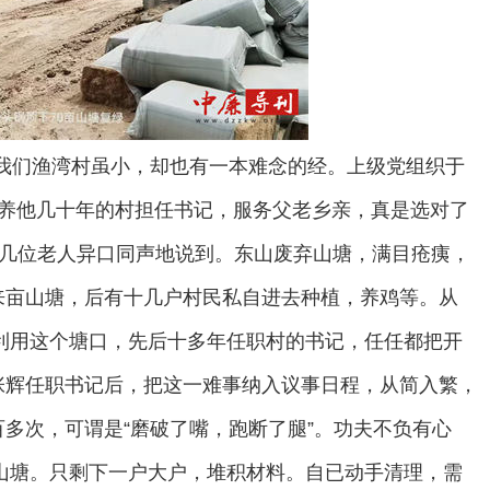
我们渔湾村虽小，却也有一本难念的经。上级党组织于
生他养他几十年的村担任书记，服务父老乡亲，真是选对了
”几位老人异口同声地说到。东山废弃山塘，满目疮痍，
来亩山塘，后有十几户村民私自进去种植，养鸡等。从
、利用这个塘口，先后十多年任职村的书记，任任都把开
张辉任职书记后，把这一难事纳入议事日程，从简入繁，
多次，可谓是“磨破了嘴，跑断了腿”。功夫不负有心
了山塘。只剩下一户大户，堆积材料。自已动手清理，需