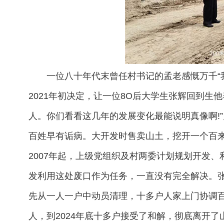
一位八十年代末曾任村书记的孟老感慨万千“
2021年初决定，让一位8O后大学生张辉回到
人。你们看看这几年的发展变化最能说明真像啊!
百姓早有诟病。大开发时售卖山土，挖开一个百
2007年起，上级党组织及村两委计划规划开发
发利用这处废口作为任务，一直没有完全解决。
先从一人一户中动员清理，十多户人家上门协调百
人，到2024年底十多户接受了和解，彻底离开