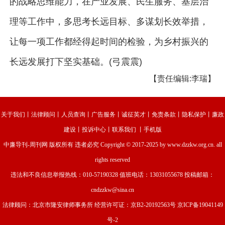
的战略思维能力，在产业发展、民生服务、基层治
理等工作中，多思考长远目标、多谋划长效举措，
让每一项工作都经得起时间的检验，为乡村振兴的
长远发展打下坚实基础。(弓震震)
【责任编辑:李瑞】
关于我们
丨
法律顾问
丨
人员查询
丨
广告服务
丨
诚征英才
丨
免责条款
丨
隐私保护
丨
廉政
建设
丨
投诉中心
丨
联系我们
丨
手机版
中廉导刊-周刊网
版权所有 违者必究 Copyright © 2017-2025 by www.dzzkw.org.cn. all
rights reserved
违法和不良信息举报热线：010-57190328 值班电话：13031055678 投稿邮箱：
cndzzkw@sina.cn
法律顾问：北京市隆安律师事务所 经营许可证：
京B2-20192563号
京ICP备19041149
号-2