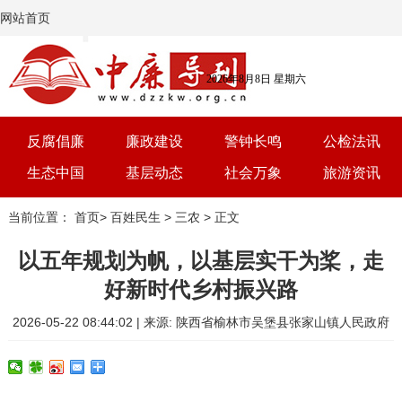
网站首页
2026年8月8日 星期六
反腐倡廉
廉政建设
警钟长鸣
公检法讯
生态中国
基层动态
社会万象
旅游资讯
党建
文选
三农
艺术
当前位置：
首页
>
百姓民生
>
三农
> 正文
学习
时评
体育
房产
以五年规划为帆，以基层实干为桨，走
好新时代乡村振兴路
2026-05-22 08:44:02 | 来源: 陕西省榆林市吴堡县张家山镇人民政府