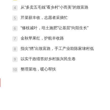
从“多卖五毛钱”看乡村“小而美”的致富路
芹菜获丰收，志愿者采摘忙
“修枝减叶，培土施肥”让基层“向阳生长”
金秋苹果红，护航丰收路
指尖“绣”出致富路，手工产业助陈家埭村低
以实干政绩答好乡村振兴民生卷
整理菜地，暖心帮扶