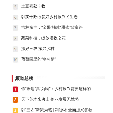
土豆喜获丰收
以实干政绩答好乡村振兴民生卷
吉林东丰：“金果”铺就“甜蜜”致富路
蔬菜种植，绽放增收之花
抓好三农 振兴乡村
葡萄园里的“乡村情”
频道总榜
假“擦边”真“为民”：乡村振兴需要这样的
天下英才来唐山 创业发展无忧愁
以“三农”新策为笔书写乡村全面振兴答卷