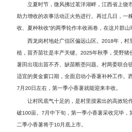
立夏时节，微风拂过茗洋湖畔，江西省上饶
助力增收的农事活动正火热进行。再过几日，一株
收、夏种秋收”的两季轮作丰收画卷，在这片群山
西龙岗村地处广信区偏远山区。2018年，
植，苗齐苗壮是丰产关键。2025年秋季，受野
薯田出现出苗不齐、缺苗断垄问题。村两委联合
适宜的黄金窗口期，全面启动小香薯补种工作。
7月20日左右，第一季小香薯就能迎来丰收。
让村民底气十足的，是村里摸索出的高效轮作
破100亩。7月中下旬，第一季小香薯采收完毕
二季小香薯将于10月底上市。