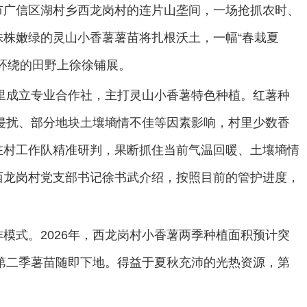
市广信区湖村乡西龙岗村的连片山垄间，一场抢抓农时、
株嫩绿的灵山小香薯薯苗将扎根沃土，一幅“春栽夏
环绕的田野上徐徐铺展。
村里成立专业合作社，主打灵山小香薯特色种植。红薯种
猪侵扰、部分地块土壤墒情不佳等因素影响，村里少数香
驻村工作队精准研判，果断抓住当前气温回暖、土壤墒情
西龙岗村党支部书记徐书武介绍，按照目前的管护进度，
模式。2026年，西龙岗村小香薯两季种植面积预计突
，第二季薯苗随即下地。得益于夏秋充沛的光热资源，第