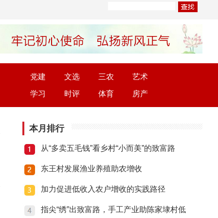
党建
文选
三农
艺术
学习
时评
体育
房产
本月排行
从“多卖五毛钱”看乡村“小而美”的致富路
东王村发展渔业养殖助农增收
加力促进低收入农户增收的实践路径
指尖“绣”出致富路，手工产业助陈家埭村低