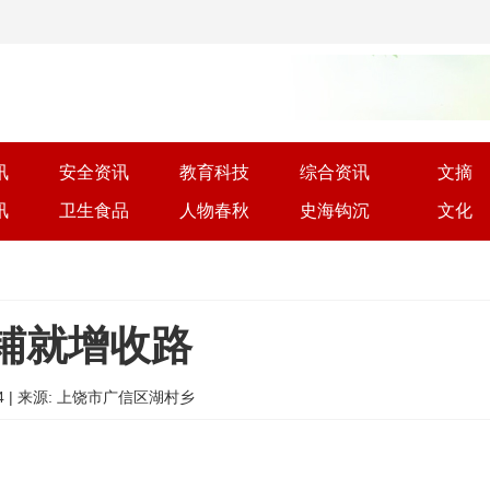
讯
安全资讯
教育科技
综合资讯
文摘
讯
卫生食品
人物春秋
史海钩沉
文化
铺就增收路
02:44 | 来源: 上饶市广信区湖村乡