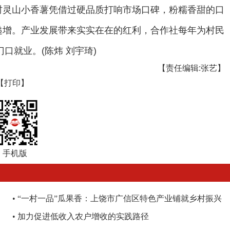
村灵山小香薯凭借过硬品质打响市场口碑，粉糯香甜的口
递增。产业发展带来实实在在的红利，合作社每年为村民
口就业。(陈炜 刘宇琦)
【责任编辑:张艺】
【打印】
手机版
•
“一村一品”瓜果香：上饶市广信区特色产业铺就乡村振兴
路
•
加力促进低收入农户增收的实践路径