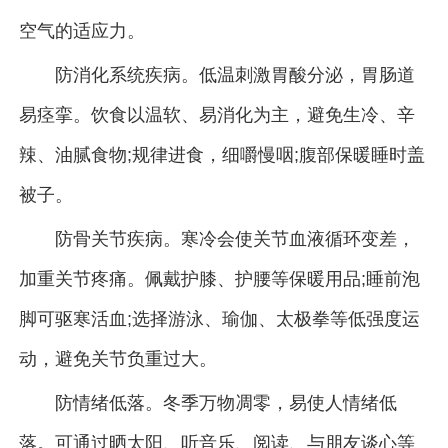
空气的适应力。
防消化系统疾病。低温刺激胃酸分泌，胃肠道
易痉挛。饮食以温软、易消化为主，避免生冷、辛
辣、油腻食物;规律进食，细嚼慢咽;腹部保暖睡时盖
被子。
防骨关节疾病。寒冷会使关节血液循环变差，
加重关节疼痛。佩戴护膝、护腰等保暖用品;睡前泡
脚可驱寒活血;选择游泳、瑜伽、太极拳等低强度运
动，避免关节负重过大。
防情绪低落。冬季万物凋零，易使人情绪低
落。可通过晒太阳、听音乐、阅读、与朋友谈心等