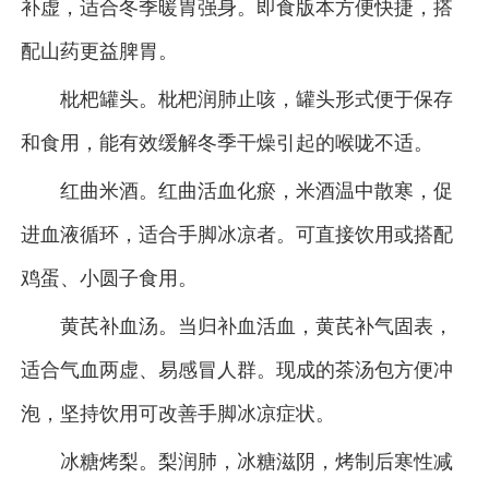
补虚，适合冬季暖胃强身。即食版本方便快捷，搭
配山药更益脾胃。
枇杷罐头。枇杷润肺止咳，罐头形式便于保存
和食用，能有效缓解冬季干燥引起的喉咙不适。
红曲米酒。红曲活血化瘀，米酒温中散寒，促
进血液循环，适合手脚冰凉者。可直接饮用或搭配
鸡蛋、小圆子食用。
黄芪补血汤。当归补血活血，黄芪补气固表，
适合气血两虚、易感冒人群。现成的茶汤包方便冲
泡，坚持饮用可改善手脚冰凉症状。
冰糖烤梨。梨润肺，冰糖滋阴，烤制后寒性减