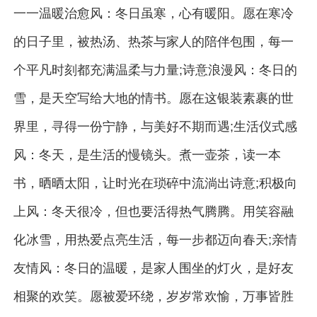
一一温暖治愈风：冬日虽寒，心有暖阳。愿在寒冷
的日子里，被热汤、热茶与家人的陪伴包围，每一
个平凡时刻都充满温柔与力量;诗意浪漫风：冬日的
雪，是天空写给大地的情书。愿在这银装素裹的世
界里，寻得一份宁静，与美好不期而遇;生活仪式感
风：冬天，是生活的慢镜头。煮一壶茶，读一本
书，晒晒太阳，让时光在琐碎中流淌出诗意;积极向
上风：冬天很冷，但也要活得热气腾腾。用笑容融
化冰雪，用热爱点亮生活，每一步都迈向春天;亲情
友情风：冬日的温暖，是家人围坐的灯火，是好友
相聚的欢笑。愿被爱环绕，岁岁常欢愉，万事皆胜