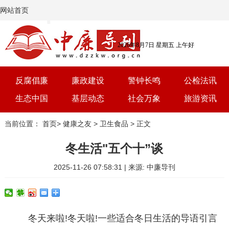
网站首页
2026年8月7日 星期五 上午好
反腐倡廉
廉政建设
警钟长鸣
公检法讯
生态中国
基层动态
社会万象
旅游资讯
党建
文选
三农
艺术
当前位置：
首页
>
健康之友
>
卫生食品
> 正文
学习
时评
体育
房产
冬生活"五个十”谈
2025-11-26 07:58:31 | 来源: 中廉导刊
冬天来啦!冬天啦!一些适合冬日生活的导语引言