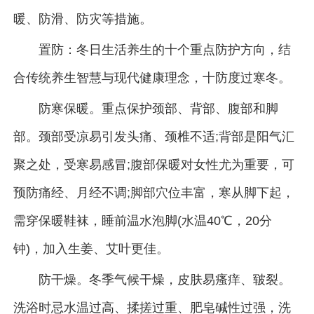
暖、防滑、防灾等措施。
置防：冬日生活养生的十个重点防护方向，结
合传统养生智慧与现代健康理念，十防度过寒冬。
防寒保暖。重点保护颈部、背部、腹部和脚
部。颈部受凉易引发头痛、颈椎不适;背部是阳气汇
聚之处，受寒易感冒;腹部保暖对女性尤为重要，可
预防痛经、月经不调;脚部穴位丰富，寒从脚下起，
需穿保暖鞋袜，睡前温水泡脚(水温40℃，20分
钟)，加入生姜、艾叶更佳。
防干燥。冬季气候干燥，皮肤易瘙痒、皲裂。
洗浴时忌水温过高、揉搓过重、肥皂碱性过强，洗