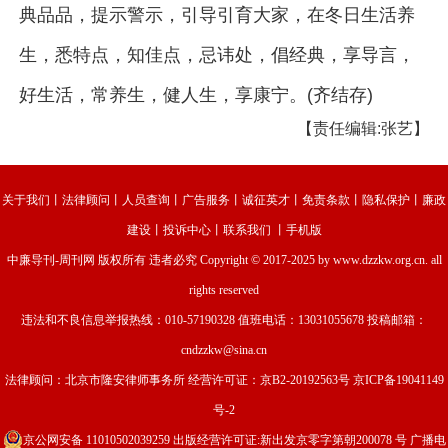
典品品，提示警示，引导引育大家，在冬日生活养
生，悉特点，知佳点，忌讳处，倡经典，享导言，
好生活，常养生，健人生，享康宁。(齐结存)
【责任编辑:张艺】
关于我们
丨
法律顾问
丨
人员查询
丨
广告服务
丨
诚征英才
丨
免责条款
丨
隐私保护
丨
廉政
建设
丨
投诉中心
丨
联系我们
丨
手机版
中廉导刊-周刊网
版权所有 违者必究 Copyright © 2017-2025 by www.dzzkw.org.cn. all
rights reserved
违法和不良信息举报热线：010-57190328 值班电话：13031055678 投稿邮箱：
cndzzkw@sina.cn
法律顾问：北京市隆安律师事务所 经营许可证：
京B2-20192563号
京ICP备19041149
号-2
京公网安备 11010502039259
出版经营许可证:新出发京零字第朝200078 号 广播电