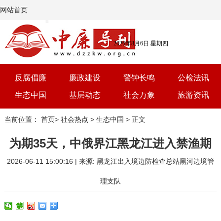
网站首页
2026年8月6日 星期四
反腐倡廉
廉政建设
警钟长鸣
公检法讯
生态中国
基层动态
社会万象
旅游资讯
党建
文选
三农
艺术
当前位置：
首页
>
社会热点
>
生态中国
> 正文
学习
时评
体育
房产
为期35天，中俄界江黑龙江进入禁渔期
2026-06-11 15:00:16 | 来源: 黑龙江出入境边防检查总站黑河边境管
理支队