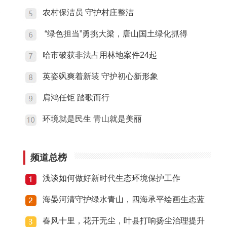
农村保洁员 守护村庄整洁
“绿色担当”勇挑大梁，唐山国土绿化抓得
哈市破获非法占用林地案件24起
英姿飒爽着新装 守护初心新形象
肩鸿任钜 踏歌而行
环境就是民生 青山就是美丽
频道总榜
浅谈如何做好新时代生态环境保护工作
海晏河清守护绿水青山，四海承平绘画生态蓝
春风十里，花开无尘，叶县打响扬尘治理提升