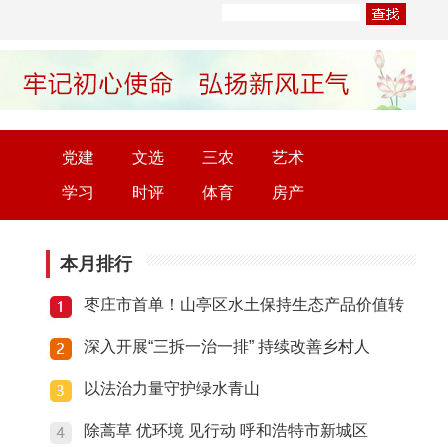
党建
文选
三农
艺术
学习
时评
体育
房产
本月排行
枣庄市首单！山亭区水土保持生态产品价值转
深入开展“三拆一治一排” 持续改善乡村人
以法治力量守护绿水青山
除蒿草 优环境 见行动 呼和浩特市新城区