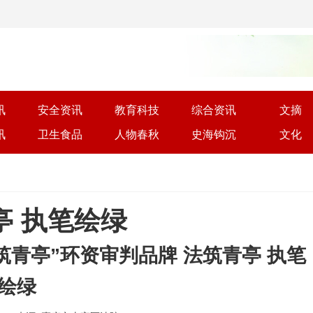
讯
安全资讯
教育科技
综合资讯
文摘
讯
卫生食品
人物春秋
史海钩沉
文化
亭 执笔绘绿
青亭”环资审判品牌 法筑青亭 执笔
绘绿