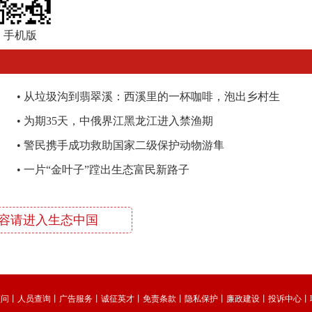
手机版
•
从垃圾沟到翡翠溪：西溪里的一杯咖啡，泡出乡村生
态“清凉经济”
•
为期35天，中俄界江黑龙江进入禁渔期
•
警民携手成功救助国家二级保护动物游隼
•
一片“金叶子”蹚出生态富民新路子
容请进入生态中国
顾问
丨
人员查询
丨
广告服务
丨
诚征英才
丨
免责条款
丨
隐私保护
丨
廉政建设
丨
投诉中心
丨