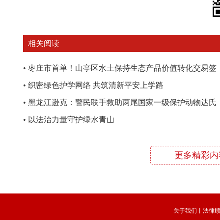
相关阅读
•
枣庄市首单！山亭区水土保持生态产品价值转化交易签
约仪式举行
•
织密绿色护学网络 共筑清新平安上学路
•
黑龙江逊克：警民联手救助两尾国家一级保护动物达氏
鳇
•
以法治力量守护绿水青山
更多精彩内
关于我们
丨
法律