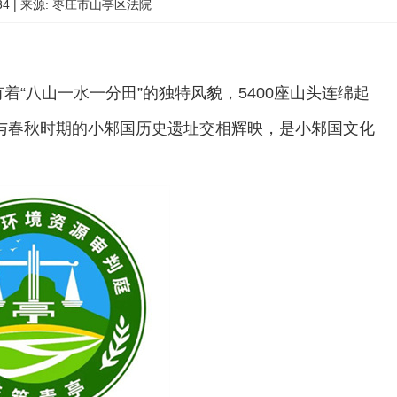
18:34 | 来源: 枣庄市山亭区法院
“八山一水一分田”的独特风貌，5400座山头连绵起
，与春秋时期的小邾国历史遗址交相辉映，是小邾国文化