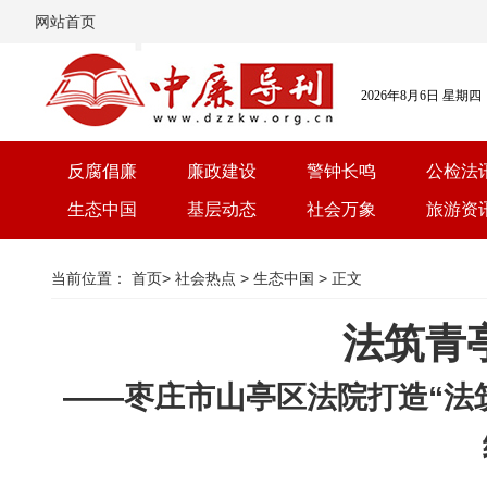
网站首页
2026年8月6日 星期四
反腐倡廉
廉政建设
警钟长鸣
公检法
生态中国
基层动态
社会万象
旅游资
当前位置：
首页
>
社会热点
>
生态中国
> 正文
法筑青
——枣庄市山亭区法院打造“法筑