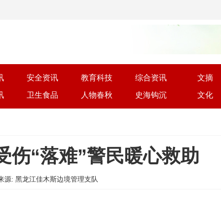
讯
安全资讯
教育科技
综合资讯
文摘
讯
卫生食品
人物春秋
史海钩沉
文化
受伤“落难”警民暖心救助
:38 | 来源: 黑龙江佳木斯边境管理支队