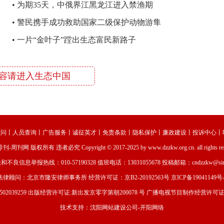
态“清凉经济”
•
为期35天，中俄界江黑龙江进入禁渔期
•
警民携手成功救助国家二级保护动物游隼
•
一片“金叶子”蹚出生态富民新路子
容请进入生态中国
顾问
丨
人员查询
丨
广告服务
丨
诚征英才
丨
免责条款
丨
隐私保护
丨
廉政建设
丨
投诉中心
丨
导刊-周刊网
版权所有 违者必究 Copyright © 2017-2025 by www.dzzkw.org.cn. all rights re
和不良信息举报热线：010-57190328 值班电话：13031055678 投稿邮箱：cndzzkw@sina
法律顾问：北京市隆安律师事务所 经营许可证：
京B2-20192563号
京ICP备19041149号-
02039259
出版经营许可证:新出发京零字第朝200078 号 广播电视节目制作经营许可证编号
技术支持：
沈阳网站建设
公司-
开阳网络