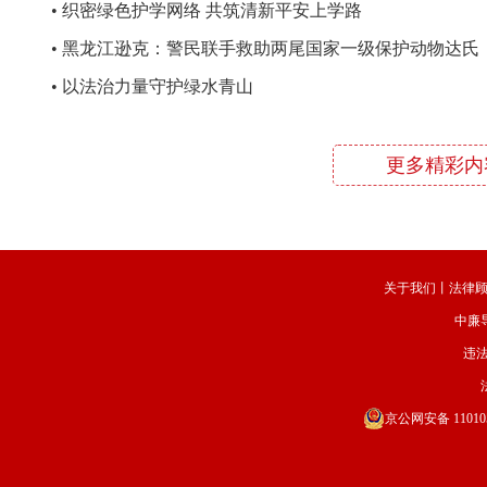
约仪式举行
•
织密绿色护学网络 共筑清新平安上学路
•
黑龙江逊克：警民联手救助两尾国家一级保护动物达氏
鳇
•
以法治力量守护绿水青山
更多精彩内
关于我们
丨
法律
中廉
违法
京公网安备 110105