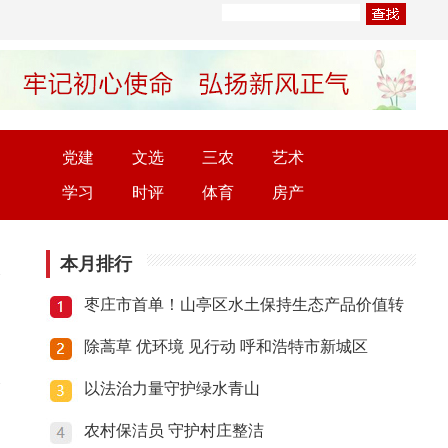
党建
文选
三农
艺术
学习
时评
体育
房产
本月排行
枣庄市首单！山亭区水土保持生态产品价值转
除蒿草 优环境 见行动 呼和浩特市新城区
以法治力量守护绿水青山
农村保洁员 守护村庄整洁