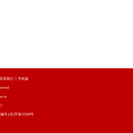
联系我们
丨
手机版
served
.cn
2
:(京)字第16360号