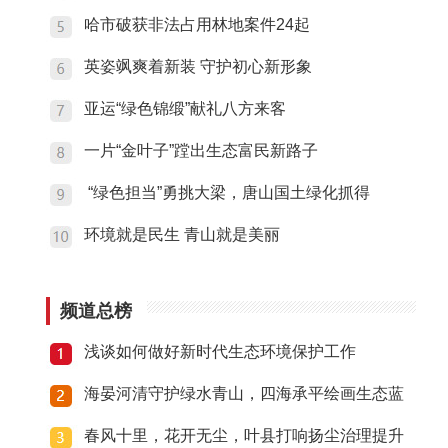
哈市破获非法占用林地案件24起
英姿飒爽着新装 守护初心新形象
亚运“绿色锦缎”献礼八方来客
一片“金叶子”蹚出生态富民新路子
“绿色担当”勇挑大梁，唐山国土绿化抓得
环境就是民生 青山就是美丽
频道总榜
浅谈如何做好新时代生态环境保护工作
海晏河清守护绿水青山，四海承平绘画生态蓝
春风十里，花开无尘，叶县打响扬尘治理提升