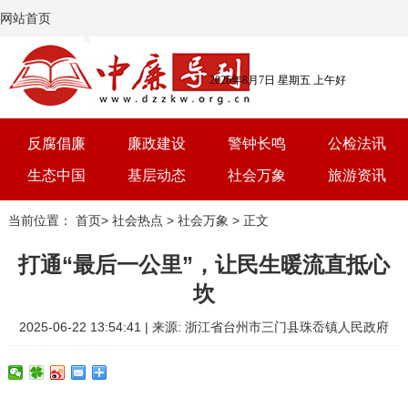
网站首页
2026年8月7日 星期五 上午好
反腐倡廉
廉政建设
警钟长鸣
公检法讯
生态中国
基层动态
社会万象
旅游资讯
党建
文选
三农
艺术
当前位置：
首页
>
社会热点
>
社会万象
> 正文
学习
时评
体育
房产
打通“最后一公里”，让民生暖流直抵心
坎
2025-06-22 13:54:41 | 来源: 浙江省台州市三门县珠岙镇人民政府