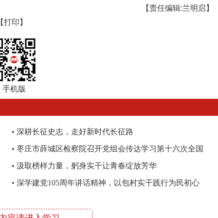
【责任编辑:兰明启】
【打印】
手机版
•
深耕长征史志，走好新时代长征路
•
枣庄市薛城区检察院召开党组会传达学习第十六次全国
检察工作会议精神
•
汲取榜样力量，躬身实干让青春绽放芳华
•
深学建党105周年讲话精神，以包村实干践行为民初心