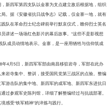
期，新四军第四支队以金寨为支点建立敌后根据地，组织
大局。据《安徽省抗日战争志》记载，仅金寨一地，就有
实践队在革命烈士纪念碑前举行默哀仪式，瞻仰烈士英名
员讲述一场场红色影片的幕后故事。“这些不是影视想
践队成员动情地表示。金寨，是一座用牺牲与信仰筑成
38年4月5日，新四军军部由南昌移驻岩寺，军部在此办
队来岩寺集中、整训，接受国民党第三战区的点验。整编
红军游击队的集中地、新四军的成军地、新四军东进抗日
员通过参观军史陈列馆，详细了解整编经过与抗战部署。
境感受“铁军精神”的淬炼与践行。