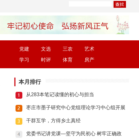
党建
文选
三农
艺术
学习
时评
体育
房产
本月排行
从283本笔记读懂的初心与担当
枣庄市墨子研究中心党组理论学习中心组开展
干群互学，方得乡土真经
党委书记讲党课—坚守为民初心 树牢正确政