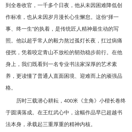
到全卷收官，一千多个日夜，他从未因困难降低创
作标准，也从未因岁月漫长心生懈怠。这份“择一
事、终一生”的执着，是传统匠人精神最生动的写
照。他以超乎常人的毅力熬过孤灯长夜，扛过病痛
侵扰，凭着咬定青山不放松的韧劲稳步前行。在他
身上，我们既看到一名专业书法家深厚的艺术素
养，更读懂了普通人直面困境、迎难而上的顽强品
格。
历时三载潜心耕耘，400米《主角》小楷长卷终
于圆满落成。在王红武心中，这幅作品早已超越书
法本身，承载起三重厚重的精神内核。