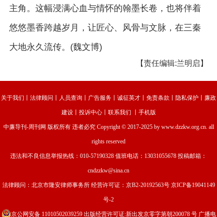
主角。这幅浸满心血与情怀的翰墨长卷，也将伴着
悠悠墨香跨越岁月，让匠心、风骨与文脉，在三秦
大地永久流传。(魏文博)
【责任编辑:兰明启】
关于我们
丨
法律顾问
丨
人员查询
丨
广告服务
丨
诚征英才
丨
免责条款
丨
隐私保护
丨
廉政
建设
丨
投诉中心
丨
联系我们
丨
手机版
中廉导刊-周刊网
版权所有 违者必究 Copyright © 2017-2025 by www.dzzkw.org.cn. all
rights reserved
违法和不良信息举报热线：010-57190328 值班电话：13031055678 投稿邮箱：
cndzzkw@sina.cn
法律顾问：北京市隆安律师事务所 经营许可证：
京B2-20192563号
京ICP备19041149
号-2
京公网安备 11010502039259
出版经营许可证:新出发京零字第朝200078 号 广播电