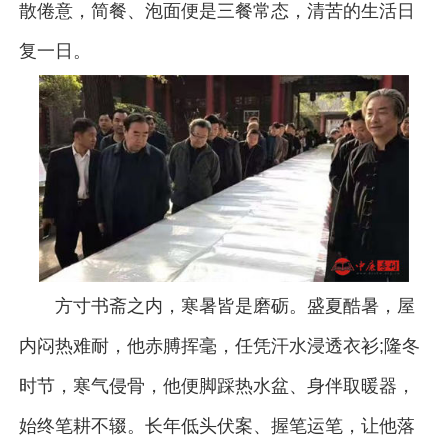
散倦意，简餐、泡面便是三餐常态，清苦的生活日
复一日。
方寸书斋之内，寒暑皆是磨砺。盛夏酷暑，屋
内闷热难耐，他赤膊挥毫，任凭汗水浸透衣衫;隆冬
时节，寒气侵骨，他便脚踩热水盆、身伴取暖器，
始终笔耕不辍。长年低头伏案、握笔运笔，让他落