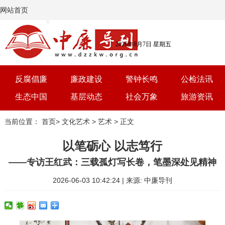
网站首页
2026年8月7日 星期五
反腐倡廉
廉政建设
警钟长鸣
公检法讯
生态中国
基层动态
社会万象
旅游资讯
党建
文选
三农
艺术
当前位置：
首页
>
文化艺术
>
艺术
> 正文
学习
时评
体育
房产
以笔砺心 以志笃行
——专访王红武：三载孤灯写长卷，笔墨深处见精神
2026-06-03 10:42:24 | 来源: 中廉导刊