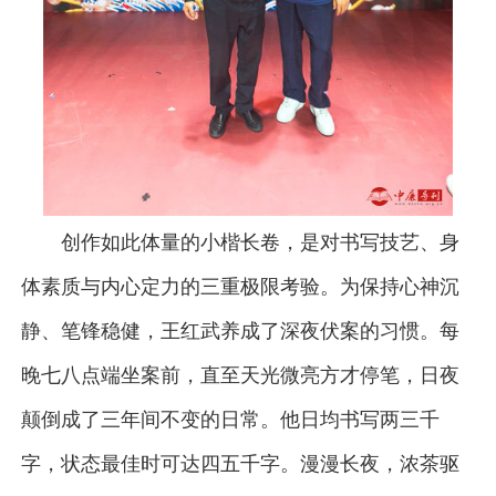
创作如此体量的小楷长卷，是对书写技艺、身
体素质与内心定力的三重极限考验。为保持心神沉
静、笔锋稳健，王红武养成了深夜伏案的习惯。每
晚七八点端坐案前，直至天光微亮方才停笔，日夜
颠倒成了三年间不变的日常。他日均书写两三千
字，状态最佳时可达四五千字。漫漫长夜，浓茶驱