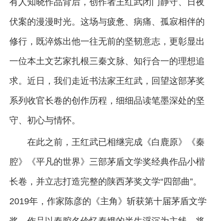
有人知晓作品背后，创作者王红武闭门静守、日夜
伏案的漫漫时光。这场与疲惫、病痛、孤寂相伴的
修行，既淬炼出他一往无前的坚韧意志，更彰显出
一位本土文艺家扎根三秦文脉、知行合一的理想追
求。近日，我们走近书法家王红武，回望这部茅奖
系列收官长卷的创作历程，细细品读笔墨深处的坚
守、初心与情怀。
在此之前，王红武已相继完成《白鹿原》《秦
腔》《平凡的世界》三部茅盾文学奖经典作品小楷
长卷，并立志打造完整的陕西茅奖文学“四部曲”。
2019年，作家陈彦的《主角》斩获第十届茅盾文学
奖。作品以秦腔名伶忆秦娥的半生浮沉为主线，将