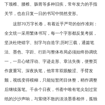
下颈椎、腰椎、肠胃等多种旧疾，常年发力的手指
关节，也在日复一日的书写中悄然变形。
这部70万字长卷，有着近乎严苛的创作准则：
全文统一采用繁体书写，每一个字形都反复考据，
坚决杜绝错字、别字与自造字;历时三载，通篇笔
法、墨色、字距、行距与整体布局必须始终协调统
一，一旦心绪浮动、字迹走形、章法失衡，便整页
作废重写。深夜执笔，他常常双眼酸涩、手臂发
颤，视线变得模糊，只能短暂闭目休整，稍作调整
后继续落笔。千余个日夜，书斋中唯有笔尖划过宣
纸的沙沙声响，与萦绕不散的淡淡墨香相伴，孤独