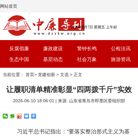
网站首页
2026年8月7日 星期五 上午好
反腐倡廉
廉政建设
警钟长鸣
公检法讯
生态中国
基层动态
社会万象
旅游资讯
党建
文选
三农
艺术
当前位置：
首页
>
党建创新
>
文选
> 正文
学习
时评
体育
房产
让履职清单精准彰显“四两拨千斤”实效
2026-06-10 18:06:01 | 来源: 山东省青岛市即墨区委组织部
习近平总书记指出：“要落实整治形式主义为基