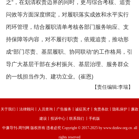
之”，在划清权责边界的同时，更与综合考核、追责
问效等方面深度绑定，对履职落实成效和水平实行
闭环管理，结合履职清单考核各部门服务响应、支
持保障等内容，对不履行职责，依规追责，推动形
成“部门尽责、基层履职、协同联动”的工作格局，引
导广大基层干部在乡村振兴、基层治理、服务群众
的一线担当作为、建功立业。(崔恩)
【责任编辑:李瑞】
关于我们
丨
法律顾问
丨
人员查询
丨
广告服务
丨
诚征英才
丨
免责条款
丨
隐私保护
丨
廉政
建设
丨
投诉中心
丨
联系我们
丨
手机版
中廉导刊-周刊网
版权所有 违者必究 Copyright © 2017-2025 by www.dzzkw.org.cn. all
rights reserved