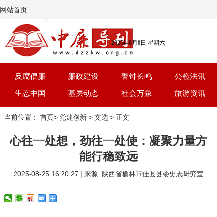
网站首页
2026年8月8日 星期六
反腐倡廉
廉政建设
警钟长鸣
公检法讯
生态中国
基层动态
社会万象
旅游资讯
党建
文选
三农
艺术
当前位置：
首页
>
党建创新
>
文选
> 正文
学习
时评
体育
房产
心往一处想，劲往一处使：凝聚力量方
能行稳致远
2025-08-25 16:20:27 | 来源: 陕西省榆林市佳县县委史志研究室