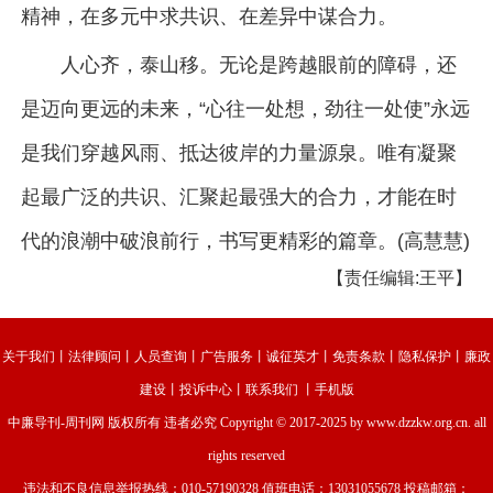
精神，在多元中求共识、在差异中谋合力。
人心齐，泰山移。无论是跨越眼前的障碍，还
是迈向更远的未来，“心往一处想，劲往一处使”永远
是我们穿越风雨、抵达彼岸的力量源泉。唯有凝聚
起最广泛的共识、汇聚起最强大的合力，才能在时
代的浪潮中破浪前行，书写更精彩的篇章。(高慧慧)
【责任编辑:王平】
关于我们
丨
法律顾问
丨
人员查询
丨
广告服务
丨
诚征英才
丨
免责条款
丨
隐私保护
丨
廉政
建设
丨
投诉中心
丨
联系我们
丨
手机版
中廉导刊-周刊网
版权所有 违者必究 Copyright © 2017-2025 by www.dzzkw.org.cn. all
rights reserved
违法和不良信息举报热线：010-57190328 值班电话：13031055678 投稿邮箱：