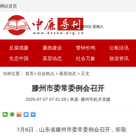
网站首页
2026年8月8日 星期六
反腐倡廉
廉政建设
警钟长鸣
公检法讯
生态中国
基层动态
社会万象
旅游资讯
党建
文选
三农
艺术
当前位置：
首页
>
社会热点
>
基层动态
> 正文
学习
时评
体育
房产
滕州市委常委例会召开
2026-07-07 07:41:59 | 来源: 滕州市机关党建
7月6日，山东省滕州市委常委例会召开，听取