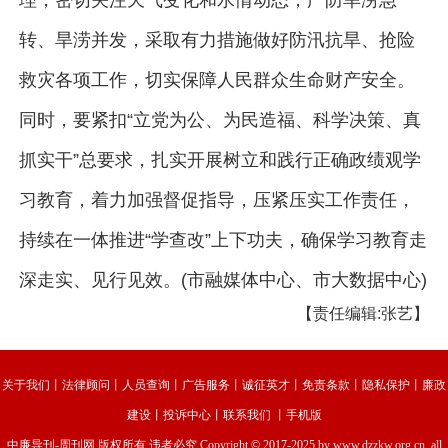
转、旱涝并发，采取有力措施做好防汛抗旱、抢险
救灾各项工作，切实保障人民群众生命财产安全。
同时，要紧扣“立党为公、为民造福、科学决策、真
抓实干”总要求，扎实开展树立和践行正确政绩观学
习教育，着力加强督促指导，压紧压实工作责任，
持续在一体推进“学查改”上下功夫，确保学习教育走
深走实、见行见效。(市融媒体中心、市大数据中心)
【责任编辑:张艺】
关于我们
丨
法律顾问
丨
人员查询
丨
广告服务
丨
诚征英才
丨
免责条款
丨
隐私保护
丨
廉政
建设
丨
投诉中心
丨
联系我们
丨
手机版
中廉导刊-周刊网
版权所有 违者必究 Copyright © 2017-2025 by www.dzzkw.org.cn. all