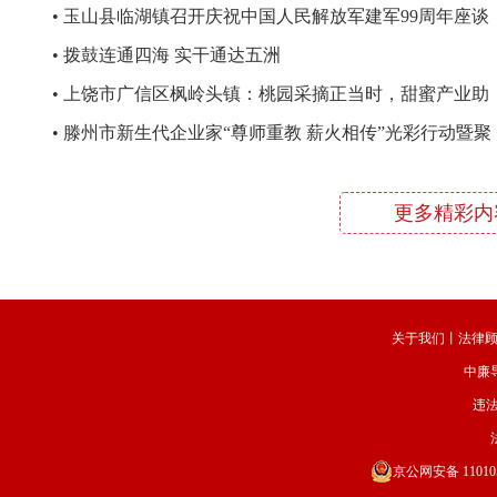
•
玉山县临湖镇召开庆祝中国人民解放军建军99周年座谈
会
•
拨鼓连通四海 实干通达五洲
•
上饶市广信区枫岭头镇：桃园采摘正当时，甜蜜产业助
振兴
•
滕州市新生代企业家“尊师重教 薪火相传”光彩行动暨聚
力赋能育才中学高质量发展活动举行
更多精彩内
关于我们
丨
法律
中廉
违法
京公网安备 110105