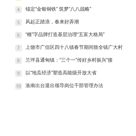
锚定“金银铜铁” 筑梦“八八战略”
风起正踏浪，春来好弄潮
“榧”字品牌打造基层治理“五富大格局”
上饶市广信区四十八镇春节期间致全镇广大村
兰坪县通甸镇：“三个一”传好乡村振兴“接
以“地瓜经济”塑造高能级开放大省
洛南出台退出领导岗位干部管理办法