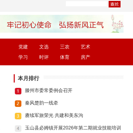
党建
文选
三农
艺术
学习
时评
体育
房产
本月排行
滕州市委常委例会召开
秦风楚韵一线牵
赓续军旅荣光 共建和美东沟
玉山县必姆镇开展2026年第二期就业技能培训