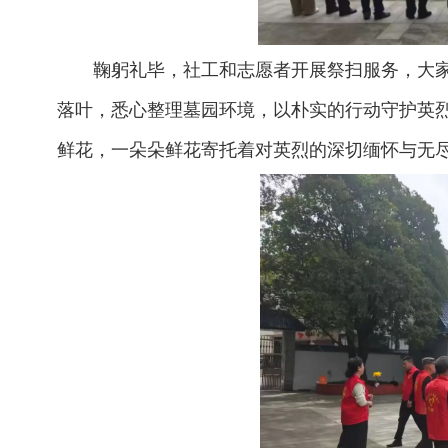
鞠躬礼毕，社工和志愿者开展祭扫服务，大
落叶，悉心整理墓园环境，以朴实的行动守护英
鲜花，一朵朵鲜花寄托着对英烈的深切缅怀与无