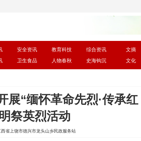
讯
安全资讯
教育科技
综合资讯
文摘
讯
卫生食品
人物春秋
史海钩沉
文化
开展“缅怀革命先烈·传承红
清明祭英烈活动
 | 来源: 江西省上饶市德兴市龙头山乡民政服务站