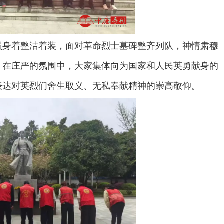
员身着整洁着装，面对革命烈士墓碑整齐列队，神情肃穆
。在庄严的氛围中，大家集体向为国家和人民英勇献身的
表达对英烈们舍生取义、无私奉献精神的崇高敬仰。