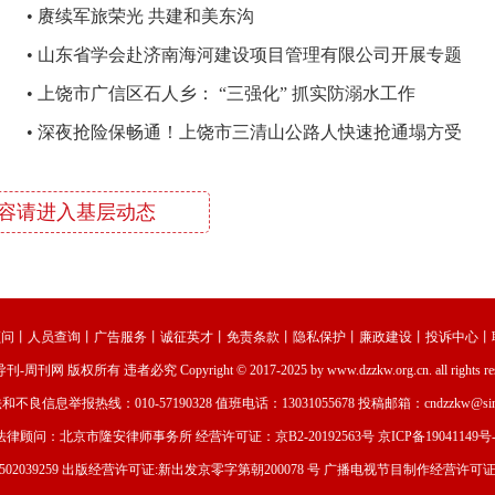
•
赓续军旅荣光 共建和美东沟
•
山东省学会赴济南海河建设项目管理有限公司开展专题
调研
•
上饶市广信区石人乡： “三强化” 抓实防溺水工作
•
深夜抢险保畅通！上饶市三清山公路人快速抢通塌方受
阻路段，护航景区重启开园
容请进入基层动态
顾问
丨
人员查询
丨
广告服务
丨
诚征英才
丨
免责条款
丨
隐私保护
丨
廉政建设
丨
投诉中心
丨
导刊-周刊网
版权所有 违者必究 Copyright © 2017-2025 by www.dzzkw.org.cn. all rights re
和不良信息举报热线：010-57190328 值班电话：13031055678 投稿邮箱：cndzzkw@sina
法律顾问：北京市隆安律师事务所 经营许可证：
京B2-20192563号
京ICP备19041149号-
02039259
出版经营许可证:新出发京零字第朝200078 号 广播电视节目制作经营许可证编号