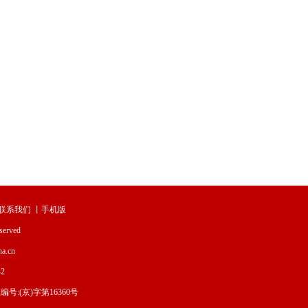
联系我们
丨
手机版
served
.cn
2
:(京)字第16360号