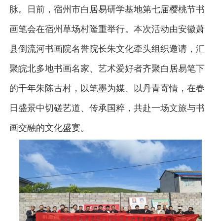
脉。日前，宿州市白居易研学基地第七届樱桃节书
画笔会在宿州草场村隆重举行。本次活动由安徽萧
县倒流河书画院名誉院长朱文化牵头组织邀请，汇
聚皖北多地书画名家、艺术爱好者齐聚白居易笔下
的千年朱陈古村，以笔墨为媒、以丹青寄情，在春
日盛景中切磋艺道、传承国粹，共赴一场文旅与书
画交融的文化盛宴。