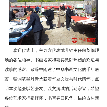
欢迎仪式上，主办方代表武升锦主任向莅临现
场的各位领导、书画名家和嘉宾致以热烈的欢迎与
诚挚的感谢。致辞中阐述了中华书画文化的千年底
蕴，强调笔墨丹青承载着华夏文脉与时代情怀，点
明本次笔会以艺会友、以文润城的活动宗旨，希望
各位艺术家挥毫抒怀，书写春日风华、描绘古村新