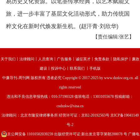
易历史文化资源。以笔墨传承经典，以艺术赋能文
旅，进一步丰富了基层文化活动形式，助力传统国
粹文化在新时代焕发新生机。(赵汗青·刘欣华)
【责任编辑:张艺】
关于我们
丨
法律顾问
丨
人员查询
丨
广告服务
丨
诚征英才
丨
免责条款
丨
隐私保护
丨
廉政
建设
丨
投诉中心
丨
联系我们
丨
手机版
中廉导刊-周刊网
版权所有 违者必究 Copyright © 2017-2025 by www.dzzkw.org.cn. all
rights reserved
违法和不良信息举报热线：010-57190328 值班电话：13031055678 投稿邮箱：
cndzzkw@sina.cn
法律顾问：北京市隆安律师事务所 经营许可证：
京B2-20192563号
京ICP备19041149
号-2
京公网安备 11010502039259
出版经营许可证:新出发京零字第朝200078 号 广播电