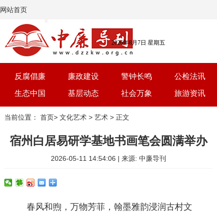
网站首页
2026年8月7日 星期五
反腐倡廉
廉政建设
警钟长鸣
公检法讯
生态中国
基层动态
社会万象
旅游资讯
党建
文选
三农
艺术
当前位置：
首页
>
文化艺术
>
艺术
> 正文
学习
时评
体育
房产
宿州白居易研学基地书画笔会圆满举办
2026-05-11 14:54:06 | 来源: 中廉导刊
春风和煦，万物芳菲，翰墨雅韵浸润古村文