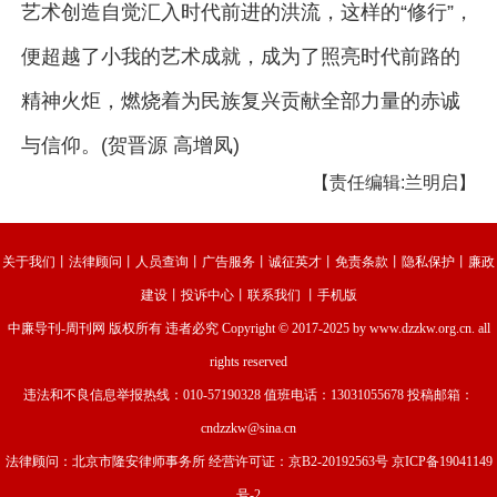
艺术创造自觉汇入时代前进的洪流，这样的“修行”，
便超越了小我的艺术成就，成为了照亮时代前路的
精神火炬，燃烧着为民族复兴贡献全部力量的赤诚
与信仰。(贺晋源 高增凤)
【责任编辑:兰明启】
关于我们
丨
法律顾问
丨
人员查询
丨
广告服务
丨
诚征英才
丨
免责条款
丨
隐私保护
丨
廉政
建设
丨
投诉中心
丨
联系我们
丨
手机版
中廉导刊-周刊网
版权所有 违者必究 Copyright © 2017-2025 by www.dzzkw.org.cn. all
rights reserved
违法和不良信息举报热线：010-57190328 值班电话：13031055678 投稿邮箱：
cndzzkw@sina.cn
法律顾问：北京市隆安律师事务所 经营许可证：
京B2-20192563号
京ICP备19041149
号-2