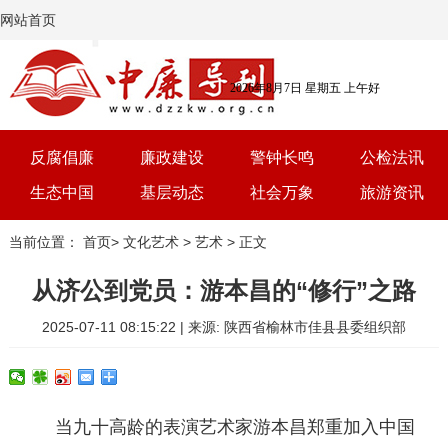
网站首页
2026年8月7日 星期五 上午好
反腐倡廉
廉政建设
警钟长鸣
公检法讯
生态中国
基层动态
社会万象
旅游资讯
党建
文选
三农
艺术
当前位置：
首页
>
文化艺术
>
艺术
> 正文
学习
时评
体育
房产
从济公到党员：游本昌的“修行”之路
2025-07-11 08:15:22 | 来源: 陕西省榆林市佳县县委组织部
当九十高龄的表演艺术家游本昌郑重加入中国