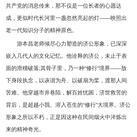
共产党的消息传来，那不仅是一位长者的心愿达
成，更似时代长河里一盏忽然亮起的灯——映照出
老一代知识分子的精神原色。
游本昌老师倾尽心力塑造的济公形象，已深深
嵌入几代人的文化记忆。他诠释的济公，未止于表
面的滑稽破落;其骨子里，乃一种“修行”境界——放
下身段执念，以诙谐为舟、以破扇为桨，渡那人间
苦难。他穿越市井巷陌，解百姓忧困，济世救苦的
背后，是超越小我、溶入苍生的“修行”大境界。济公
形象之所以不朽，正是因这种在民间烟火中淬炼出
来的精神奇光。