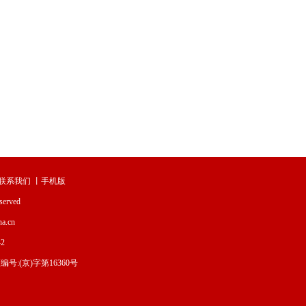
联系我们
丨
手机版
served
.cn
2
:(京)字第16360号