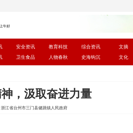
 上午好
讯
安全资讯
教育科技
综合资讯
文摘
讯
卫生食品
人物春秋
史海钩沉
文化
精神，汲取奋进力量
2 | 来源: 浙江省台州市三门县健跳镇人民政府