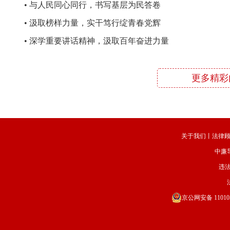
•
与人民同心同行，书写基层为民答卷
•
汲取榜样力量，实干笃行绽青春党辉
•
深学重要讲话精神，汲取百年奋进力量
更多精彩
关于我们
丨
法律
中廉
违法
京公网安备 110105