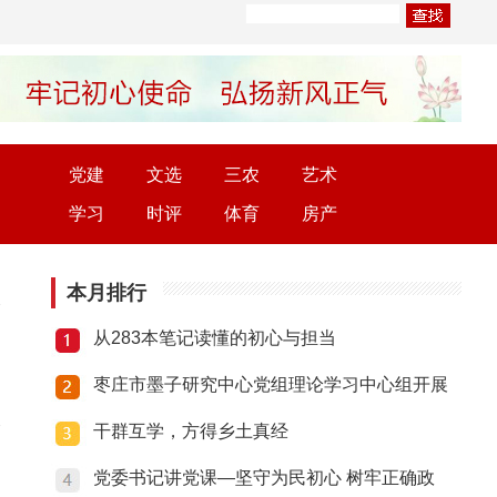
党建
文选
三农
艺术
学习
时评
体育
房产
本月排行
从283本笔记读懂的初心与担当
枣庄市墨子研究中心党组理论学习中心组开展
干群互学，方得乡土真经
党委书记讲党课—坚守为民初心 树牢正确政