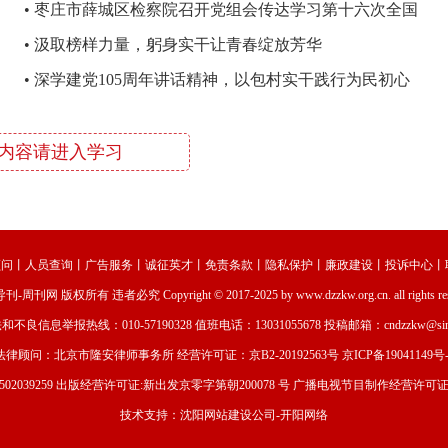
•
枣庄市薛城区检察院召开党组会传达学习第十六次全国
检察工作会议精神
•
汲取榜样力量，躬身实干让青春绽放芳华
•
深学建党105周年讲话精神，以包村实干践行为民初心
内容请进入学习
顾问
丨
人员查询
丨
广告服务
丨
诚征英才
丨
免责条款
丨
隐私保护
丨
廉政建设
丨
投诉中心
丨
导刊-周刊网
版权所有 违者必究 Copyright © 2017-2025 by www.dzzkw.org.cn. all rights re
和不良信息举报热线：010-57190328 值班电话：13031055678 投稿邮箱：cndzzkw@sina
法律顾问：北京市隆安律师事务所 经营许可证：
京B2-20192563号
京ICP备19041149号-
02039259
出版经营许可证:新出发京零字第朝200078 号 广播电视节目制作经营许可证编号
技术支持：
沈阳网站建设
公司-
开阳网络