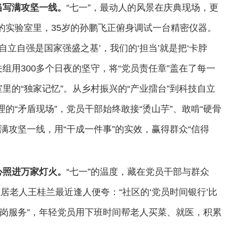
担当写满攻坚一线。
“七一”，最动人的风景在庆典现场，更
”的实验室里，35岁的孙鹏飞正俯身调试一台精密仪器。
自立自强是国家强盛之基’，我们的‘担当’就是把‘卡脖
关组用300多个日夜的坚守，将“党员责任章”盖在了每一
的“独家记忆”。从乡村振兴的“产业擂台”到科技自立
理的“矛盾现场”，党员干部始终敢接“烫山芋”、敢啃“硬骨
写满攻坚一线，用“干成一件事”的实效，赢得群众“信得
初心照进万家灯火。
“七一”的温度，藏在党员干部与群众
独居老人王桂兰最近逢人便夸：“社区的‘党员时间银行’比
认岗服务”，年轻党员用下班时间帮老人买菜、就医，积累