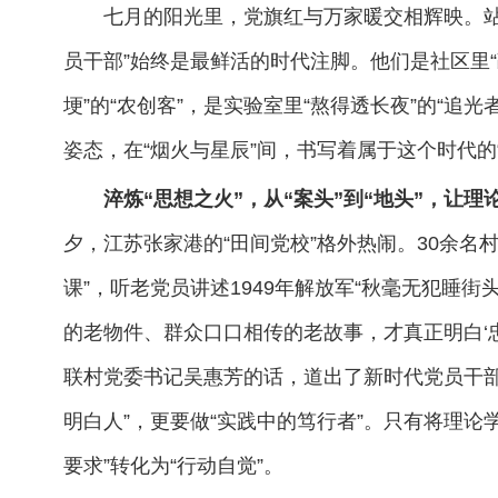
七月的阳光里，党旗红与万家暖交相辉映。站
员干部”始终是最鲜活的时代注脚。他们是社区里“
埂”的“农创客”，是实验室里“熬得透长夜”的“追
姿态，在“烟火与星辰”间，书写着属于这个时代的
淬炼“思想之火”，从“案头”到“地头”，让
夕，江苏张家港的“田间党校”格外热闹。30余名
课”，听老党员讲述1949年解放军“秋毫无犯睡街
的老物件、群众口口相传的老故事，才真正明白‘忠
联村党委书记吴惠芳的话，道出了新时代党员干部
明白人”，更要做“实践中的笃行者”。只有将理论
要求”转化为“行动自觉”。