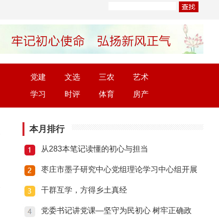
党建
文选
三农
艺术
学习
时评
体育
房产
本月排行
从283本笔记读懂的初心与担当
枣庄市墨子研究中心党组理论学习中心组开展
干群互学，方得乡土真经
党委书记讲党课—坚守为民初心 树牢正确政