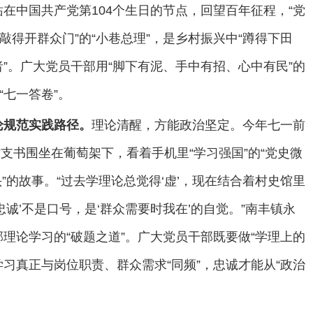
在中国共产党第104个生日的节点，回望百年征程，“党
敲得开群众门”的“小巷总理”，是乡村振兴中“蹲得下田
光者”。广大党员干部用“脚下有泥、手中有招、心中有民”的
“七一答卷”。
理论规范实践路径。
理论清醒，方能政治坚定。今年七一前
村支书围坐在葡萄架下，看着手机里“学习强国”的“党史微
头”的故事。“过去学理论总觉得‘虚’，现在结合着村史馆里
诚’不是口号，是‘群众需要时我在’的自觉。”南丰镇永
理论学习的“破题之道”。广大党员干部既要做“学理上的
学习真正与岗位职责、群众需求“同频”，忠诚才能从“政治