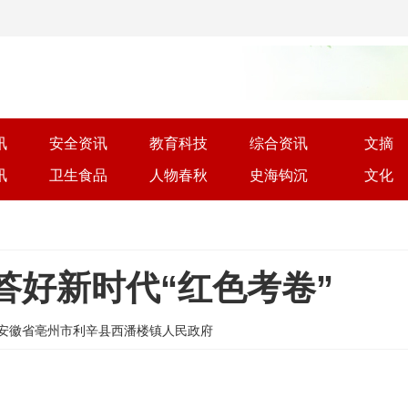
讯
安全资讯
教育科技
综合资讯
文摘
讯
卫生食品
人物春秋
史海钩沉
文化
答好新时代“红色考卷”
 | 来源: 安徽省亳州市利辛县西潘楼镇人民政府