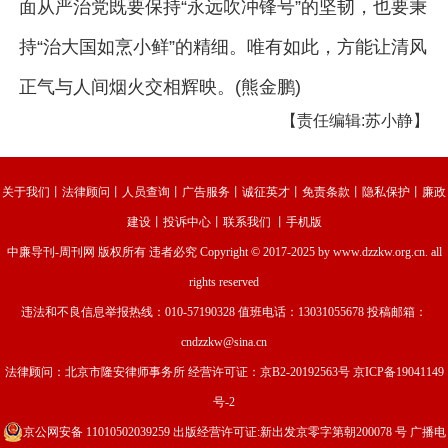
面从严治党既要保持“永远吹冲锋号”的坚韧，也要秉
持“治大国如烹小鲜”的精细。唯有如此，方能让清风
正气与人间烟火交相辉映。(熊金鹏)
【责任编辑:苏小静】
关于我们
丨
法律顾问
丨
人员查询
丨
广告服务
丨
诚征英才
丨
免责条款
丨
隐私保护
丨
廉政
建设
丨
投诉中心
丨
联系我们
丨
手机版
中廉导刊-周刊网
版权所有 违者必究 Copyright © 2017-2025 by www.dzzkw.org.cn. all
rights reserved
违法和不良信息举报热线：010-57190328 值班电话：13031055678 投稿邮箱：
cndzzkw@sina.cn
法律顾问：北京市隆安律师事务所 经营许可证：
京B2-20192563号
京ICP备19041149
号-2
京公网安备 11010502039259
出版经营许可证:新出发京零字第朝200078 号 广播电