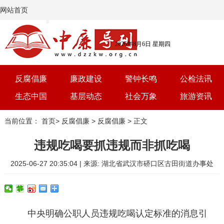
网站首页
2026年8月6日 星期四
反腐倡廉
廉政建设
警钟长鸣
公检法讯
生态中国
基层动态
社会万象
旅游资讯
党建
文选
三农
艺术
当前位置：
首页
>
反腐倡廉
>
反腐倡廉
> 正文
学习
时评
体育
房产
违规吃喝要抓违规而非抓吃喝
2025-06-27 20:35:04 | 来源: 湖北省武汉市硚口区古田街道办事处
中央明确公职人员违规吃喝认定标准的消息引