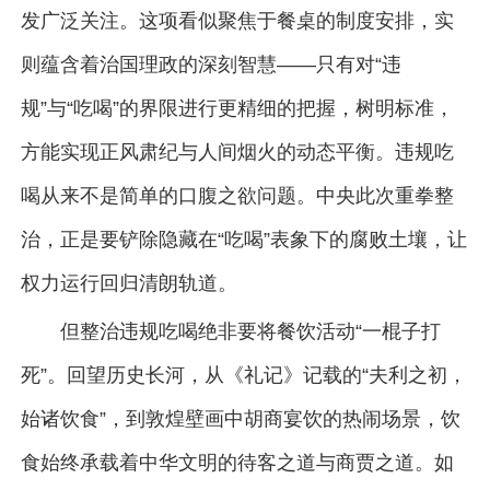
发广泛关注。这项看似聚焦于餐桌的制度安排，实
则蕴含着治国理政的深刻智慧——只有对“违
规”与“吃喝”的界限进行更精细的把握，树明标准，
方能实现正风肃纪与人间烟火的动态平衡。违规吃
喝从来不是简单的口腹之欲问题。中央此次重拳整
治，正是要铲除隐藏在“吃喝”表象下的腐败土壤，让
权力运行回归清朗轨道。
但整治违规吃喝绝非要将餐饮活动“一棍子打
死”。回望历史长河，从《礼记》记载的“夫利之初，
始诸饮食”，到敦煌壁画中胡商宴饮的热闹场景，饮
食始终承载着中华文明的待客之道与商贾之道。如