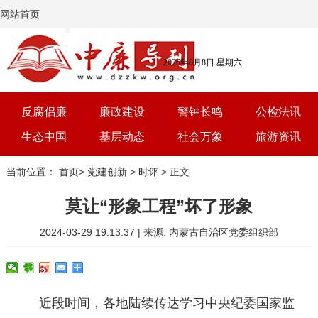
网站首页
2026年8月8日 星期六
反腐倡廉
廉政建设
警钟长鸣
公检法讯
生态中国
基层动态
社会万象
旅游资讯
党建
文选
三农
艺术
当前位置：
首页
>
党建创新
>
时评
> 正文
学习
时评
体育
房产
莫让“形象工程”坏了形象
2024-03-29 19:13:37 | 来源: 内蒙古自治区党委组织部
近段时间，各地陆续传达学习中央纪委国家监