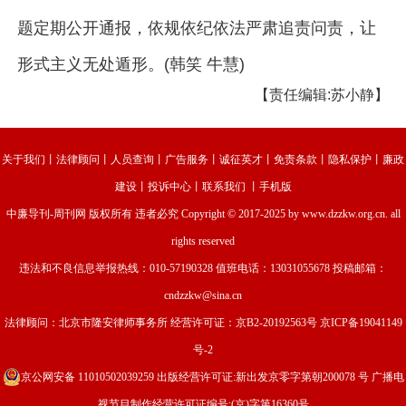
题定期公开通报，依规依纪依法严肃追责问责，让
形式主义无处遁形。(韩笑 牛慧)
【责任编辑:苏小静】
关于我们
丨
法律顾问
丨
人员查询
丨
广告服务
丨
诚征英才
丨
免责条款
丨
隐私保护
丨
廉政
建设
丨
投诉中心
丨
联系我们
丨
手机版
中廉导刊-周刊网
版权所有 违者必究 Copyright © 2017-2025 by www.dzzkw.org.cn. all
rights reserved
违法和不良信息举报热线：010-57190328 值班电话：13031055678 投稿邮箱：
cndzzkw@sina.cn
法律顾问：北京市隆安律师事务所 经营许可证：
京B2-20192563号
京ICP备19041149
号-2
京公网安备 11010502039259
出版经营许可证:新出发京零字第朝200078 号 广播电
视节目制作经营许可证编号:(京)字第16360号