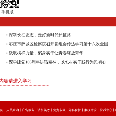
手机版
•
深耕长征史志，走好新时代长征路
•
枣庄市薛城区检察院召开党组会传达学习第十六次全国
检察工作会议精神
•
汲取榜样力量，躬身实干让青春绽放芳华
•
深学建党105周年讲话精神，以包村实干践行为民初心
内容请进入学习
顾问
丨
人员查询
丨
广告服务
丨
诚征英才
丨
免责条款
丨
隐私保护
丨
廉政建设
丨
投诉中心
丨