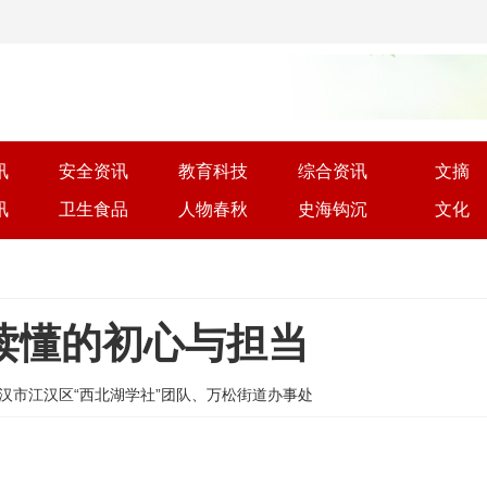
讯
安全资讯
教育科技
综合资讯
文摘
讯
卫生食品
人物春秋
史海钩沉
文化
记读懂的初心与担当
源: 湖北省武汉市江汉区“西北湖学社”团队、万松街道办事处