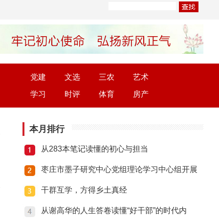
党建
文选
三农
艺术
学习
时评
体育
房产
本月排行
从283本笔记读懂的初心与担当
枣庄市墨子研究中心党组理论学习中心组开展
干群互学，方得乡土真经
从谢高华的人生答卷读懂“好干部”的时代内