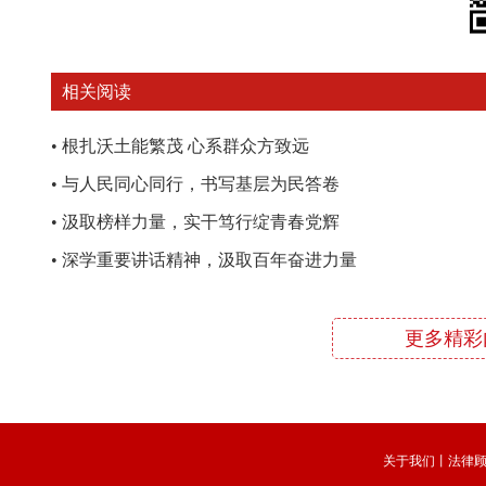
相关阅读
•
根扎沃土能繁茂 心系群众方致远
•
与人民同心同行，书写基层为民答卷
•
汲取榜样力量，实干笃行绽青春党辉
•
深学重要讲话精神，汲取百年奋进力量
更多精彩
关于我们
丨
法律