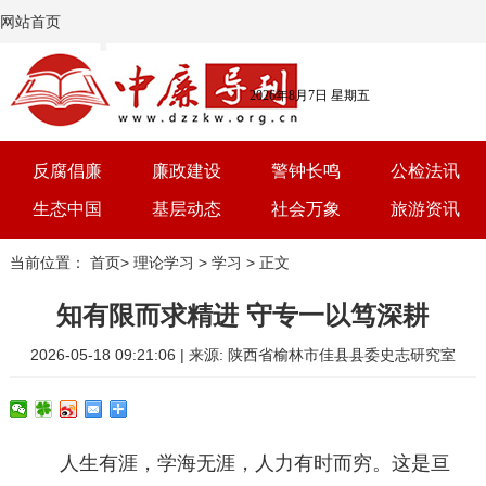
网站首页
2026年8月7日 星期五
反腐倡廉
廉政建设
警钟长鸣
公检法讯
生态中国
基层动态
社会万象
旅游资讯
党建
文选
三农
艺术
当前位置：
首页
>
理论学习
>
学习
> 正文
学习
时评
体育
房产
知有限而求精进 守专一以笃深耕
2026-05-18 09:21:06 | 来源: 陕西省榆林市佳县县委史志研究室
人生有涯，学海无涯，人力有时而穷。这是亘