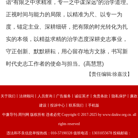
谙“有限之中求精准，专一之中谋深远”的治学道理。
正视时间与能力的局限，以精准为尺、以专一为
度，锚定主业、深耕细研，把有限的时光转化为扎
实的本领，以精益求精的治学态度深耕史志事业，
守正创新、默默耕耘，用心留存地方文脉，书写新
时代史志工作者的使命与担当。(高慧慧)
【责任编辑:徐嘉汶】
关于我们
丨
法律顾问
丨
人员查询
丨
广告服务
丨
诚征英才
丨
免责条款
丨
隐私保护
丨
廉政
建设
丨
投诉中心
丨
联系我们
丨
手机版
中廉导刊-周刊网
版权所有 违者必究 Copyright © 2017-2025 by www.dzzkw.org.cn. all
rights reserved
违法和不良信息举报热线：010-57190328 值班电话：13031055678 投稿邮箱：