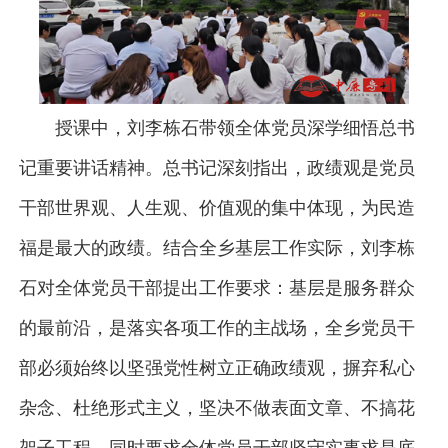
授课中，刘李栋石带领全体党员深学细悟总书
记重要讲话精神。总书记深刻指出，政绩观是党员
干部世界观、人生观、价值观的集中体现，为民造
福是最大的政绩。结合全乡基层工作实际，刘李栋
石对全体党员干部提出工作要求：基层是服务群众
的最前沿，是落实各项工作的主战场，全乡党员干
部必须始终以坚强党性树立正确政绩观，摒弃私心
杂念、杜绝形式主义，坚决不做表面文章、不搞花
架子工程。同时要求全体党员干部坚守实事求是底