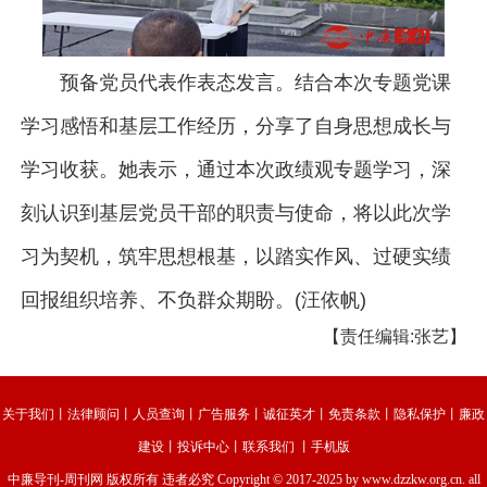
预备党员代表作表态发言。结合本次专题党课
学习感悟和基层工作经历，分享了自身思想成长与
学习收获。她表示，通过本次政绩观专题学习，深
刻认识到基层党员干部的职责与使命，将以此次学
习为契机，筑牢思想根基，以踏实作风、过硬实绩
回报组织培养、不负群众期盼。(汪依帆)
【责任编辑:张艺】
关于我们
丨
法律顾问
丨
人员查询
丨
广告服务
丨
诚征英才
丨
免责条款
丨
隐私保护
丨
廉政
建设
丨
投诉中心
丨
联系我们
丨
手机版
中廉导刊-周刊网
版权所有 违者必究 Copyright © 2017-2025 by www.dzzkw.org.cn. all