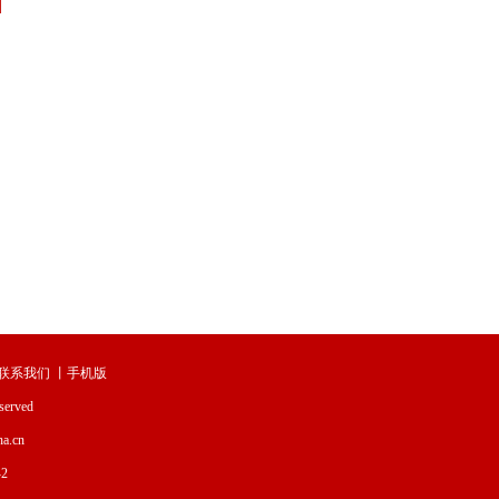
联系我们
丨
手机版
served
.cn
2