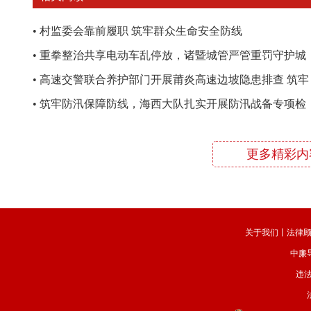
•
村监委会靠前履职 筑牢群众生命安全防线
•
重拳整治共享电动车乱停放，诸暨城管严管重罚守护城
市秩序
•
高速交警联合养护部门开展莆炎高速边坡隐患排查 筑牢
道路安全防线
•
筑牢防汛保障防线，海西大队扎实开展防汛战备专项检
查
更多精彩内
关于我们
丨
法律
中廉
违法