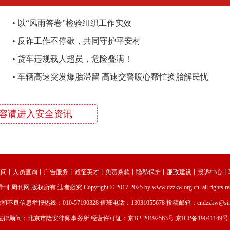
•
以“风雨答卷”检验组织工作实效
•
反诈工作不停歇，共同守护平安村
•
货车违规载人超员，危险叠满！
•
车辆高速突发爆胎滞留 高速交警暖心帮忙换胎解民忧
容请进入安全资讯
顾问
丨
人员查询
丨
广告服务
丨
诚征英才
丨
免责条款
丨
隐私保护
丨
廉政建设
丨
投诉中心
丨
导刊-周刊网
版权所有 违者必究 Copyright © 2017-2025 by www.dzzkw.org.cn. all rights re
和不良信息举报热线：010-57190328 值班电话：13031055678 投稿邮箱：cndzzkw@sina
法律顾问：北京市隆安律师事务所 经营许可证：
京B2-20192563号
京ICP备19041149号-