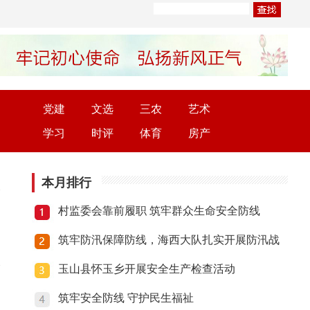
党建
文选
三农
艺术
学习
时评
体育
房产
本月排行
村监委会靠前履职 筑牢群众生命安全防线
筑牢防汛保障防线，海西大队扎实开展防汛战
玉山县怀玉乡开展安全生产检查活动
筑牢安全防线 守护民生福祉