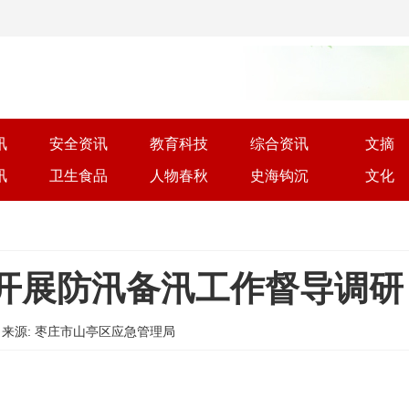
讯
安全资讯
教育科技
综合资讯
文摘
讯
卫生食品
人物春秋
史海钩沉
文化
开展防汛备汛工作督导调研
9:02 | 来源: 枣庄市山亭区应急管理局