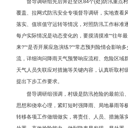
督导调研组先后奔赴全区84个(处)防汛重
覆盖、拉网式防汛安全专项督导调研，实地查看
落实、值班值守运转等情况，对照防汛工作标准逐
每户实际情况是动态变化的，要摸清摸准”“往年最
来?”“是否开展应急演练?”“常态预判险情会影响
流，详细询问降雨天气预警响应流程、危险区域
天气人员失联应对措施等关键内容，认真听取村
提出下步工作要求。
督导调研组强调，村级是防汛抢险的最前沿
思想和侥幸心理，紧盯短时强降雨、局地暴雨等
转移各项工作做细做实，将责任、人员、措施落