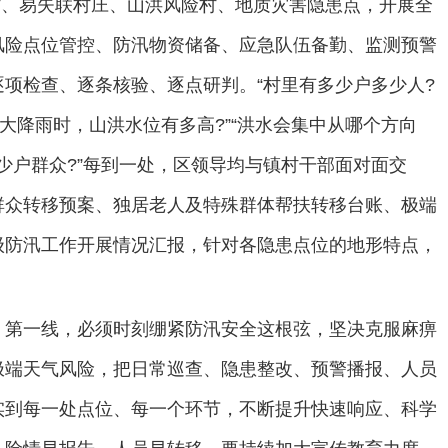
点村、易失联村庄、山洪风险村、地质灾害隐患点，开展全
风险点位管控、防汛物资储备、应急队伍备勤、监测预警
项检查、逐条核验、逐点研判。“村里有多少户多少人?
大降雨时，山洪水位有多高?”“洪水会集中从哪个方向
多少户群众?”每到一处，区领导均与镇村干部面对面交
群众转移预案、独居老人及特殊群体帮扶转移台账、极端
级防汛工作开展情况汇报，针对各隐患点位的地形特点，
、第一线，必须时刻绷紧防汛安全这根弦，坚决克服麻痹
极端天气风险，把日常巡查、隐患整改、预警播报、人员
实到每一处点位、每一个环节，不断提升快速响应、科学