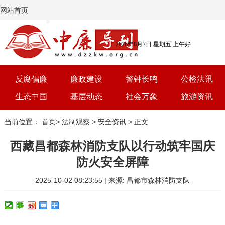
网站首页
2026年8月7日 星期五 上午好
反腐倡廉
廉政建设
警钟长鸣
公检法讯
生态中国
基层动态
社会万象
旅游资讯
党建
文选
三农
艺术
当前位置：
首页
>
法制观察
>
安全资讯
> 正文
学习
时评
体育
房产
西藏昌都森林消防支队以行动筑牢国庆
防火安全屏障
2025-10-02 08:23:55 | 来源: 昌都市森林消防支队