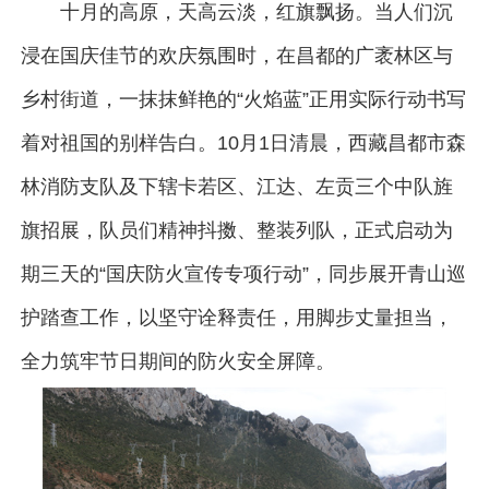
十月的高原，天高云淡，红旗飘扬。当人们沉
浸在国庆佳节的欢庆氛围时，在昌都的广袤林区与
乡村街道，一抹抹鲜艳的“火焰蓝”正用实际行动书写
着对祖国的别样告白。10月1日清晨，西藏昌都市森
林消防支队及下辖卡若区、江达、左贡三个中队旌
旗招展，队员们精神抖擞、整装列队，正式启动为
期三天的“国庆防火宣传专项行动”，同步展开青山巡
护踏查工作，以坚守诠释责任，用脚步丈量担当，
全力筑牢节日期间的防火安全屏障。