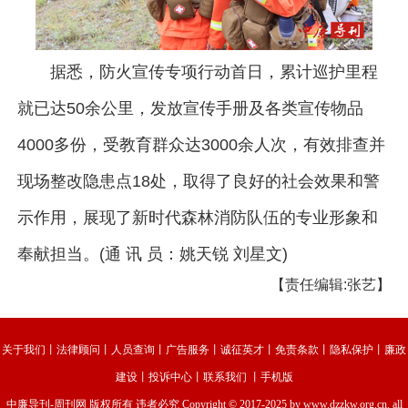
据悉，防火宣传专项行动首日，累计巡护里程
就已达50余公里，发放宣传手册及各类宣传物品
4000多份，受教育群众达3000余人次，有效排查并
现场整改隐患点18处，取得了良好的社会效果和警
示作用，展现了新时代森林消防队伍的专业形象和
奉献担当。(通 讯 员：姚天锐 刘星文)
【责任编辑:张艺】
关于我们
丨
法律顾问
丨
人员查询
丨
广告服务
丨
诚征英才
丨
免责条款
丨
隐私保护
丨
廉政
建设
丨
投诉中心
丨
联系我们
丨
手机版
中廉导刊-周刊网
版权所有 违者必究 Copyright © 2017-2025 by www.dzzkw.org.cn. all